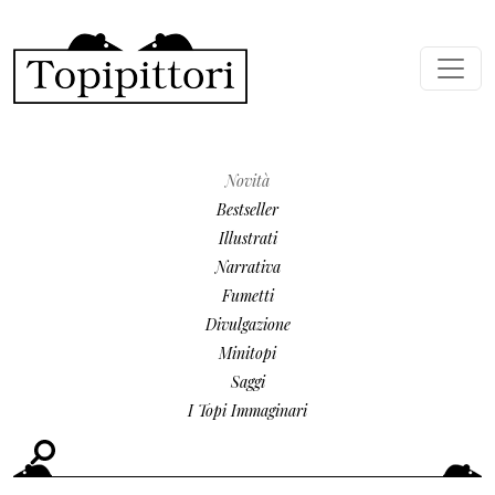
Salta al contenuto principale
MENU SECONDARIO
Novità
Bestseller
Illustrati
Narrativa
Fumetti
Divulgazione
Minitopi
Saggi
I Topi Immaginari
Cerca