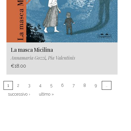
La masca Micilina
Annamaria Gozzi
,
Pia Valentinis
€18.00
Paginazione
1
2
3
4
5
6
7
8
9
…
Pagina successiva
Ultima pagina
successivo ›
ultimo »