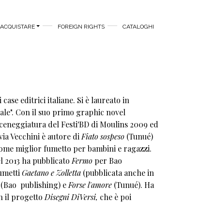
ACQUISTARE
FOREIGN RIGHTS
CATALOGHI
ase editrici italiane. Si è laureato in
 Male". Con il suo primo graphic novel
 sceneggiatura del Festi'BD di Moulins 2009 ed
lvia Vecchini è autore di
Fiato sospeso
(Tunué)
come miglior fumetto per bambini e ragazzi.
l 2013 ha pubblicato
Fermo
per Bao
fumetti
Gaetano e Zolletta
(pubblicata anche in
(Bao publishing) e
Forse l'amore
(Tunué). Ha
n il progetto
Disegni DiVersi,
che è poi