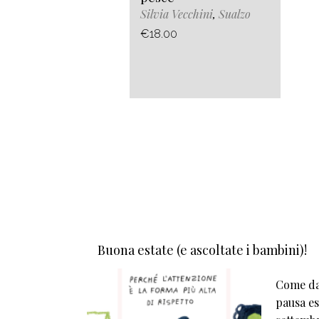
Silvia Vecchini
,
Sualzo
€18.00
Buona estate (e ascoltate i bambini)!
Come da 
pausa est