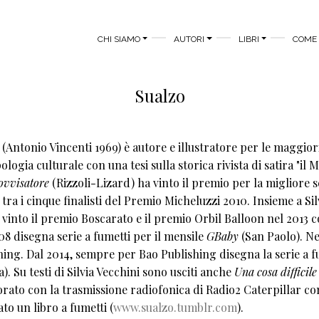
MAIN MENU
CHI SIAMO
AUTORI
LIBRI
COME 
Sualzo
(Antonio Vincenti 1969) è autore e illustratore per le maggiori c
logia culturale con una tesi sulla storica rivista di satira "il
ovvisatore
(Rizzoli-Lizard) ha vinto il premio per la migliore
 tra i cinque finalisti del Premio Micheluzzi 2010. Insieme a Si
 vinto il premio Boscarato e il premio Orbil Balloon nel 2013 
08 disegna serie a fumetti per il mensile
GBaby
(San Paolo). Ne
hing. Dal 2014, sempre per Bao Publishing disegna la serie a 
). Su testi di Silvia Vecchini sono usciti anche
Una cosa difficile
orato con la trasmissione radiofonica di Radio2 Caterpillar co
to un libro a fumetti (
www.sualzo.tumblr.com
).