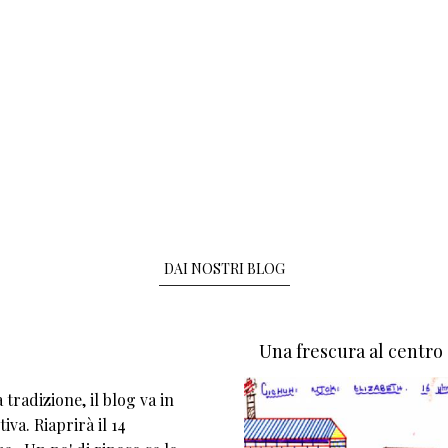
DAI NOSTRI BLOG
Una frescura al centro
tradizione, il blog va in
iva. Riaprirà il 14