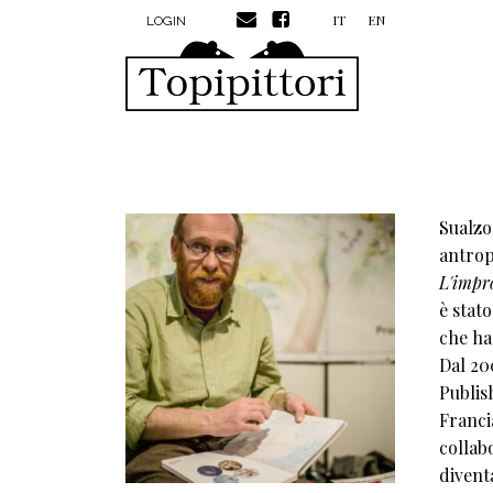
MENU PROFILO UTENTE
Salta al contenuto principale
IT
EN
LOGIN
Sualzo 
antropo
L'impr
è stato
che ha
Dal 20
Publis
Francia
collab
diventa