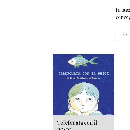
In que
conve
VAI
Telefonata con il
pesce