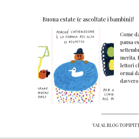
Buona estate (e ascoltate i bambini)!
Come da 
pausa est
settembr
merita. E
lettori 
ormai da
davvero
VAI AL BLOG TOPIPIT