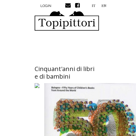
MENU PROFILO UTENTE
Salta al contenuto principale
IT
EN
LOGIN
Cinquant'anni di libri
e di bambini