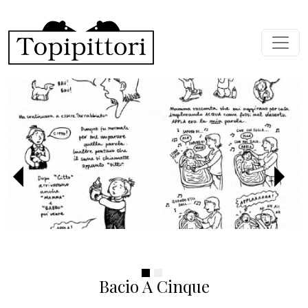
Salta al contenuto principale
Precedente
Succ
Bacio A Cinque