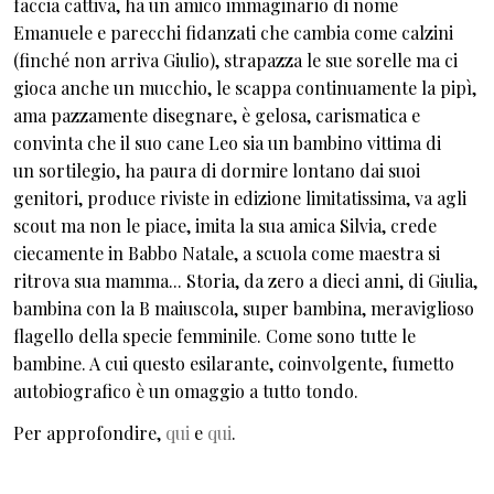
faccia cattiva, ha un amico immaginario di nome
Emanuele e parecchi fidanzati che cambia come calzini
(finché non arriva Giulio), strapazza le sue sorelle ma ci
gioca anche un mucchio, le scappa continuamente la pipì,
ama pazzamente disegnare, è gelosa, carismatica e
convinta che il suo cane Leo sia un bambino vittima di
un sortilegio, ha paura di dormire lontano dai suoi
genitori, produce riviste in edizione limitatissima, va agli
scout ma non le piace, imita la sua amica Silvia, crede
ciecamente in Babbo Natale, a scuola come maestra si
ritrova sua mamma... Storia, da zero a dieci anni, di Giulia,
bambina con la B maiuscola, super bambina, meraviglioso
flagello della specie femminile. Come sono tutte le
bambine. A cui questo esilarante, coinvolgente, fumetto
autobiografico è un omaggio a tutto tondo.
Per approfondire,
qui
e
qui
.