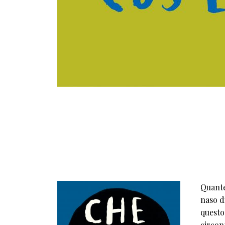
Quante
naso di
questo
circonf