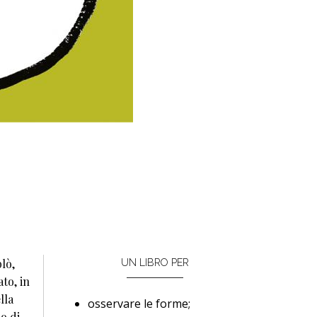
lò,
UN LIBRO PER
to, in
lla
osservare le forme;
o di