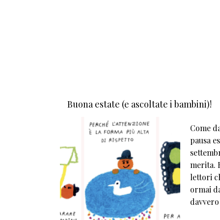
Buona estate (e ascoltate i bambini)!
Come da 
pausa est
settembr
merita. E
lettori 
ormai da
davvero