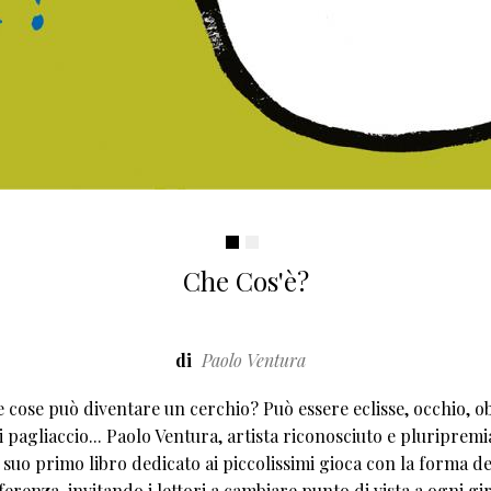
Che Cos'è?
di
Paolo Ventura
 cose può diventare un cerchio? Può essere eclisse, occhio, ob
 pagliaccio... Paolo Ventura, artista riconosciuto e pluripremia
 suo primo libro dedicato ai piccolissimi gioca con la forma de
erenza, invitando i lettori a cambiare punto di vista a ogni gir