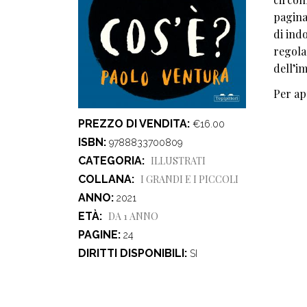
pagina
di ind
regola
dell’i
Per ap
PREZZO DI VENDITA
€16.00
ISBN
9788833700809
CATEGORIA
ILLUSTRATI
COLLANA
I GRANDI E I PICCOLI
ANNO
2021
ETÀ
DA 1 ANNO
PAGINE
24
DIRITTI DISPONIBILI
SI