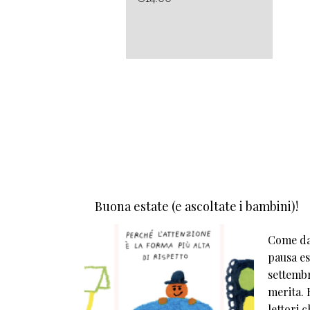
Buona estate (e ascoltate i bambini)!
Come da 
pausa est
settembr
merita. E
lettori 