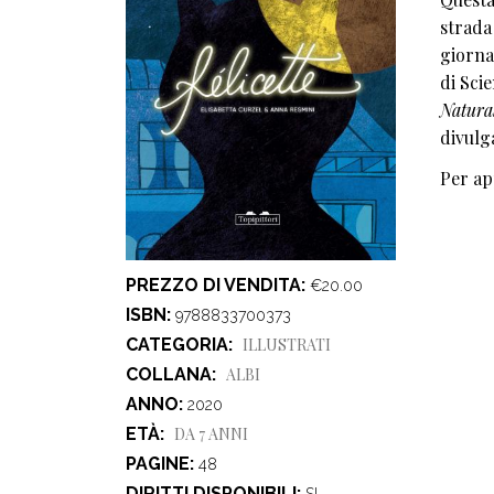
strada 
giornal
di Sci
Natural
divulga
Per ap
PREZZO DI VENDITA
€20.00
ISBN
9788833700373
CATEGORIA
ILLUSTRATI
COLLANA
ALBI
ANNO
2020
ETÀ
DA 7 ANNI
PAGINE
48
DIRITTI DISPONIBILI
SI