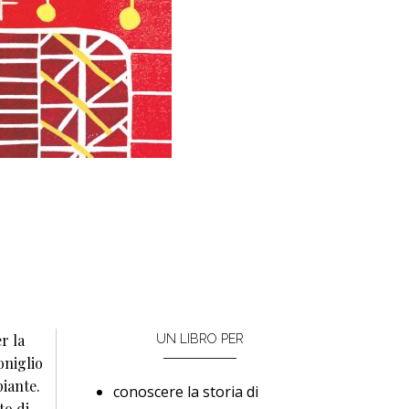
r la
UN LIBRO PER
oniglio
piante.
conoscere la storia di
to di