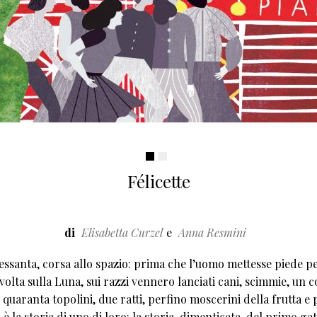
Félicette
di
Elisabetta Curzel
Anna Resmini
essanta, corsa allo spazio: prima che l’uomo mettesse piede pe
volta sulla Luna, sui razzi vennero lanciati cani, scimmie, un c
 quaranta topolini, due ratti, perfino moscerini della frutta e 
è la storia di uno di loro: la storia, dimenticata, del primo gat