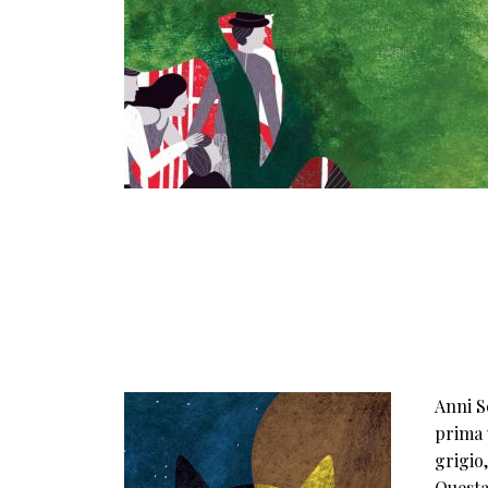
Anni S
prima 
grigio,
Questa 