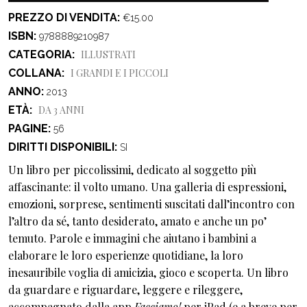
PREZZO DI VENDITA
€15.00
ISBN
9788889210987
CATEGORIA
ILLUSTRATI
COLLANA
I GRANDI E I PICCOLI
ANNO
2013
ETÀ
DA 3 ANNI
PAGINE
56
DIRITTI DISPONIBILI
SI
Un libro per piccolissimi, dedicato al soggetto più
affascinante: il volto umano. Una galleria di espressioni,
emozioni, sorprese, sentimenti suscitati dall’incontro con
l’altro da sé, tanto desiderato, amato e anche un po’
temuto. Parole e immagini che aiutano i bambini a
elaborare le loro esperienze quotidiane, la loro
inesauribile voglia di amicizia, gioco e scoperta. Un libro
da guardare e riguardare, leggere e rileggere,
accompagnato dalla app
Facciamo!
per iPad (e a breve per