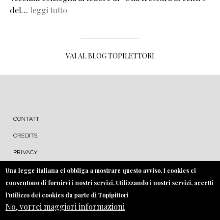
del…
leggi tutto
VAI AL BLOG TOPILETTORI
MENU FOOTER
CONTATTI
CREDITS
PRIVACY
COOKIE
Una legge italiana ci obbliga a mostrare questo avviso. I cookies ci
consentono di fornirvi i nostri servizi. Utilizzando i nostri servizi, accetti
l'utilizzo dei cookies da parte di Topipittori
No, vorrei maggiori informazioni