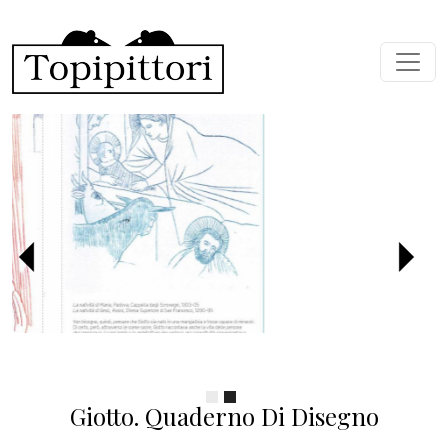
Salta al contenuto principale
Precedente
Succ
Giotto. Quaderno Di Disegno