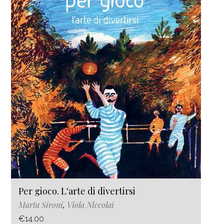
Per gioco. L'arte di divertirsi
Marta Sironi
,
Viola Niccolai
€14.00