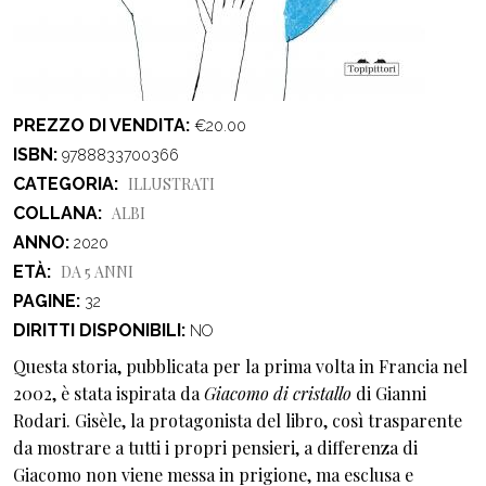
PREZZO DI VENDITA
€20.00
ISBN
9788833700366
CATEGORIA
ILLUSTRATI
COLLANA
ALBI
ANNO
2020
ETÀ
DA 5 ANNI
PAGINE
32
DIRITTI DISPONIBILI
NO
Questa storia, pubblicata per la prima volta in Francia nel
2002, è stata ispirata da
Giacomo di cristallo
di Gianni
Rodari. Gisèle, la protagonista del libro, così trasparente
da mostrare a tutti i propri pensieri, a differenza di
Giacomo non viene messa in prigione, ma esclusa e