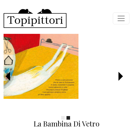
Salta al contenuto principale
Precedente
Succ
La Bambina Di Vetro