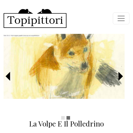
Salta al contenuto principale
Precedente
Succ
La Volpe E Il Polledrino