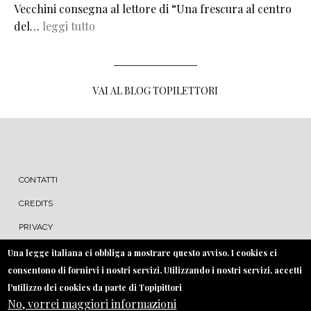
Vecchini consegna al lettore di “Una frescura al centro
del…
leggi tutto
VAI AL BLOG TOPILETTORI
MENU FOOTER
CONTATTI
CREDITS
PRIVACY
COOKIE
Una legge italiana ci obbliga a mostrare questo avviso. I cookies ci
consentono di fornirvi i nostri servizi. Utilizzando i nostri servizi, accetti
l'utilizzo dei cookies da parte di Topipittori
No, vorrei maggiori informazioni