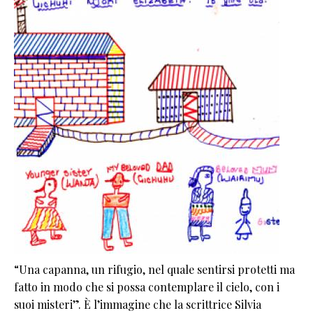
“Una capanna, un rifugio, nel quale sentirsi protetti ma
fatto in modo che si possa contemplare il cielo, con i
suoi misteri”. È l’immagine che la scrittrice Silvia