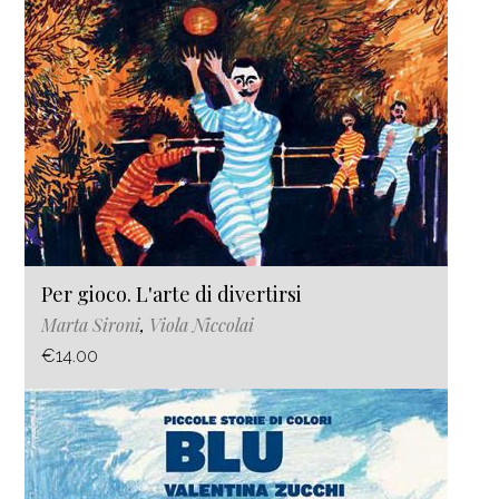
Per gioco. L'arte di divertirsi
Marta Sironi
,
Viola Niccolai
€14.00