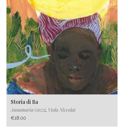
Storia di Ba
Annamaria Gozzi
,
Viola Niccolai
€18.00