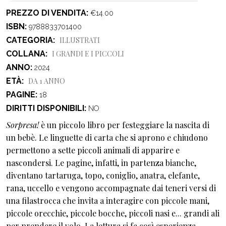
PREZZO DI VENDITA
€14.00
ISBN
9788833701400
CATEGORIA
ILLUSTRATI
COLLANA
I GRANDI E I PICCOLI
ANNO
2024
ETÀ
DA 1 ANNO
PAGINE
18
DIRITTI DISPONIBILI
NO
Sorpresa!
è un piccolo libro per festeggiare la nascita di
un bebè. Le linguette di carta che si aprono e chiudono
permettono a sette piccoli animali di apparire e
nascondersi. Le pagine, infatti, in partenza bianche,
diventano tartaruga, topo, coniglio, anatra, elefante,
rana, uccello e vengono accompagnate dai teneri versi di
una filastrocca che invita a interagire con piccole mani,
piccole orecchie, piccole bocche, piccoli nasi e... grandi ali
per prendere il volo. La lettura si fa così esperienza