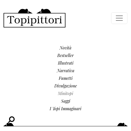
Salta al contenuto principale
MENU SECONDARIO
Novità
Bestseller
Illustrati
Narrativa
Fumetti
Divulgazione
Minitopi
Saggi
I Topi Immaginari
Cerca