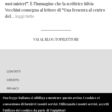
suoi misteri”. È l’immagine che la scrittrice Silvia
Vecchini consegna al lettore di “Una frescura al centro
del…
leggi tutto
VAI AL BLOG TOPILETTORI
MENU FOOTER
CONTATTI
CREDITS
PRIVACY
COOKIE
Una legge italiana ci obbliga a mostrare questo avviso. I cookies ci
consentono di fornirvi i nostri servizi. Utilizzando i nostri servizi, accetti
l'utilizzo dei cookies da parte di Topipittori