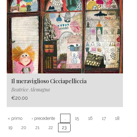
Il meraviglioso Cicciapelliccia
Beatrice Alemagna
€20.00
Paginazione
Prima pagina
Pagina precedente
« primo
‹ precedente
…
15
16
17
18
19
20
21
22
23