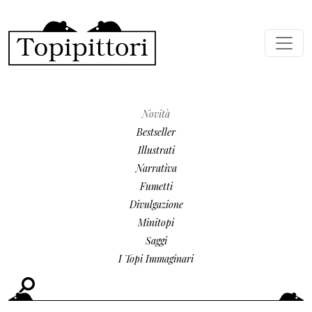
Salta al contenuto principale
MENU SECONDARIO
Novità
Bestseller
Illustrati
Narrativa
Fumetti
Divulgazione
Minitopi
Saggi
I Topi Immaginari
Cerca