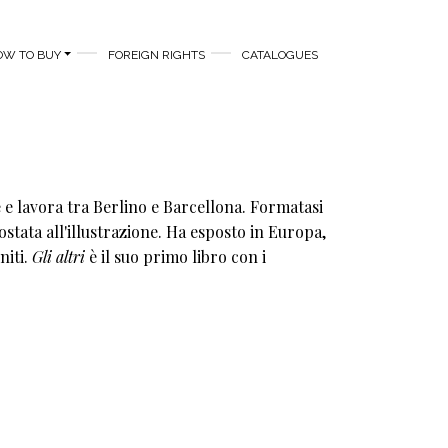
OW TO BUY
FOREIGN RIGHTS
CATALOGUES
e e lavora tra Berlino e Barcellona. Formatasi
postata all'illustrazione. Ha esposto in Europa,
niti.
Gli altri
è il suo primo libro con i