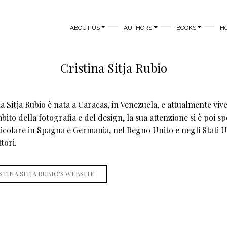
MAIN NAVIGATION
ABOUT US
AUTHORS
BOOKS
H
Cristina Sitja Rubio
na Sitja Rubio è nata a Caracas, in Venezuela, e attualmente viv
bito della fotografia e del design, la sua attenzione si è poi s
ticolare in Spagna e Germania, nel Regno Unito e negli Stati U
tori.
STINA SITJA RUBIO'S WEBSITE