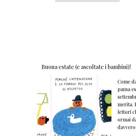
Buona estate (e ascoltate i bambini)!
Come da 
pausa est
settembr
merita. E
lettori 
ormai da
davvero