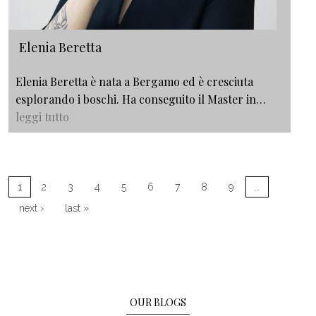
Elenia Beretta
Elenia Beretta è nata a Bergamo ed è cresciuta
esplorando i boschi. Ha conseguito il Master in…
leggi tutto
Pagination
1
2
3
4
5
6
7
8
9
…
Next page
Last page
next ›
last »
OUR BLOGS