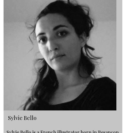
Sylvie Bello
Sylvie Bello is a French illustrator born in Besançon