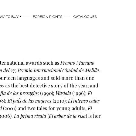
OW TO BUY
FOREIGN RIGHTS
CATALOGUES
nternational awards such as
Premio Mariano
n del 27
;
Premio Internacional Ciudad de Melilla
.
 fourteen languages and sold more than one
os
as the best detective story of the year, and
fía de los presagios
(1990);
Waslala
(1996);
El
08);
El país de las mujeres
(2010);
El intenso calor
l
(2001) and two tales for young adults,
El
2006).
La prima risata
(
El arbor de la risa
) is her