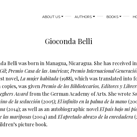
MAIN NAVIGATION
ABOUT US
AUTHORS
BOOKS
H
Gioconda Belli
da Belli was born in Managua, Nicaragua. She has received i
 Gil
;
Premio Casa de las Américas
;
Premio Internacional Generació
rst novel,
La mujer habitada
(1988), which was translated into
n copies, was given
Premio de los Bibliotecarios, Editores y Librer
eghers Award
from the German Academy of Arts. She wrote
So
ino de la seducción
(2005);
El infinito en la palma de la mano
(20
una
(2014); as well as an autobiographic novel
El país bajo mi pie
de las mariposas
(2004) and
El apretado abrazo de la enredadera
(
hildren’s picture book.