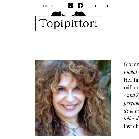
MENU PROFILO UTENTE
Skip to main content
IT
EN
LOG IN
Giocon
Fiallos
Her fi
millio
Anna S
pergam
de la l
taller 
last c