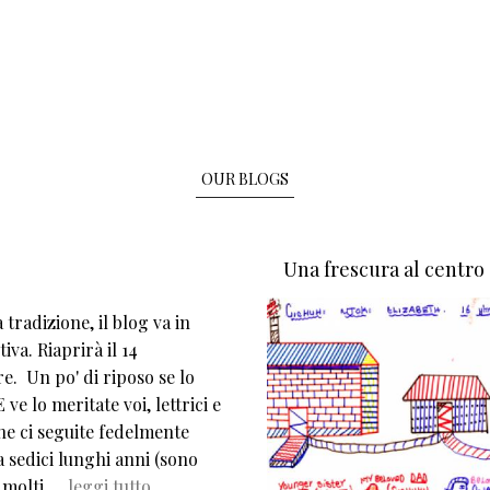
OUR BLOGS
Una frescura al centro
tradizione, il blog va in
iva. Riaprirà il 14
e. Un po' di riposo se lo
 ve lo meritate voi, lettrici e
che ci seguite fedelmente
 sedici lunghi anni (sono
 molti,…
leggi tutto