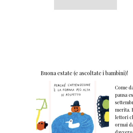
Buona estate (e ascoltate i bambini)!
Come da 
pausa est
settembr
merita. E
lettori 
ormai da
davvero