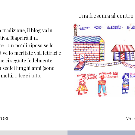
Una frescura al centro
tradizione, il blog va in
iva. Riaprirà il 14
e. Un po' di riposo se lo
 ve lo meritate voi, lettrici e
che ci seguite fedelmente
 sedici lunghi anni (sono
 molti,…
leggi tutto
TORI
VAI