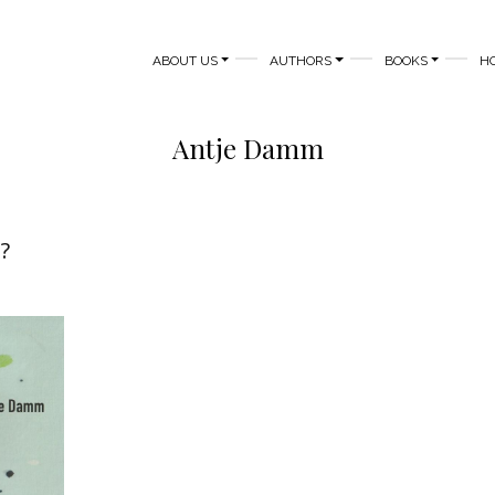
MAIN NAVIGATION
ABOUT US
AUTHORS
BOOKS
H
Antje Damm
?