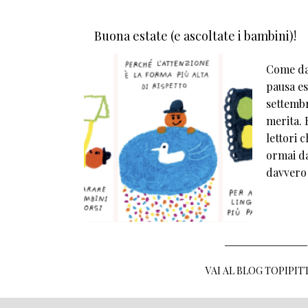
Buona estate (e ascoltate i bambini)!
Come da 
pausa est
settembr
merita. E
lettori 
ormai da
davvero
VAI AL BLOG TOPIPIT
MENU FOOTER