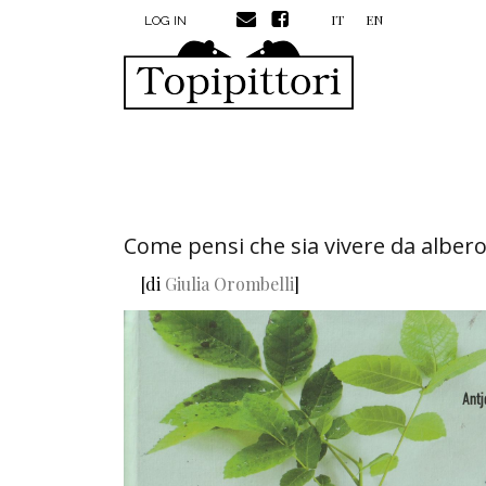
MENU PROFILO UTENTE
Skip to main content
IT
EN
LOG IN
Come pensi che sia vivere da albero
[di
Giulia Orombelli
]