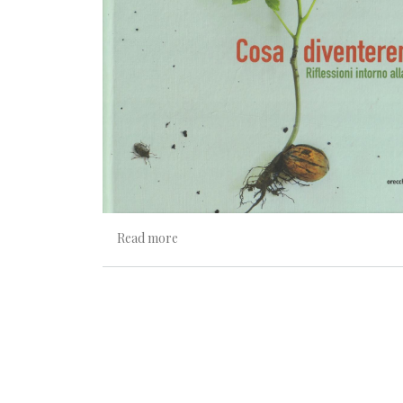
about Come pensi che sia vivere da albe
Read more