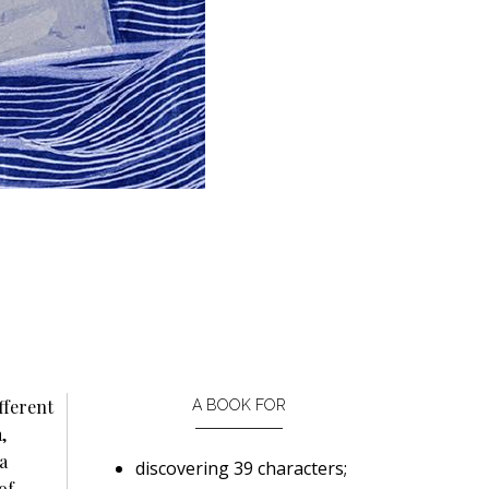
fferent
A BOOK FOR
,
a
discovering 39 characters;
of