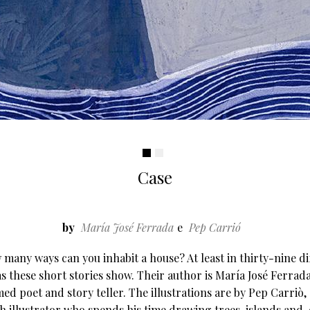
Case
by
María José Ferrada
Pep Carrió
 many ways can you inhabit a house? At least in thirty-nine di
as these short stories show. Their author is María José Ferrada
med poet and story teller. The illustrations are by Pep Carriò, 
h illustrator who spends his time drawing trees, islands and, 