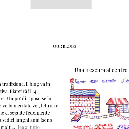
OUR BLOGS
Una frescura al centro
tradizione, il blog va in
iva. Riaprirà il 14
e. Un po' di riposo se lo
 ve lo meritate voi, lettrici e
che ci seguite fedelmente
 sedici lunghi anni (sono
 molti,…
leggi tutto