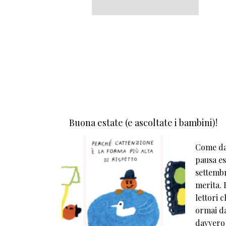
Buona estate (e ascoltate i bambini)!
Come da 
pausa est
settembr
merita. E
lettori 
ormai da
davvero