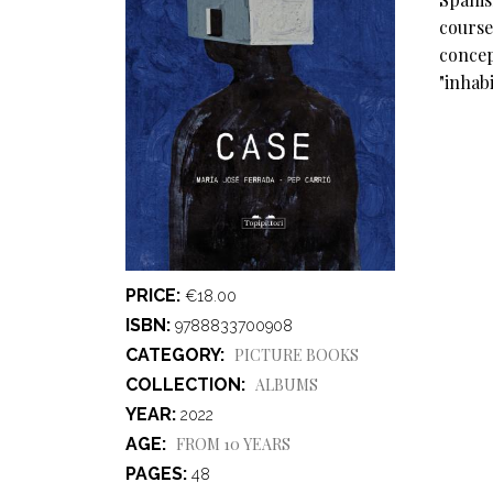
course
concept
"inhabi
PRICE
€18.00
ISBN
9788833700908
CATEGORY
PICTURE BOOKS
COLLECTION
ALBUMS
YEAR
2022
AGE
FROM 10 YEARS
PAGES
48