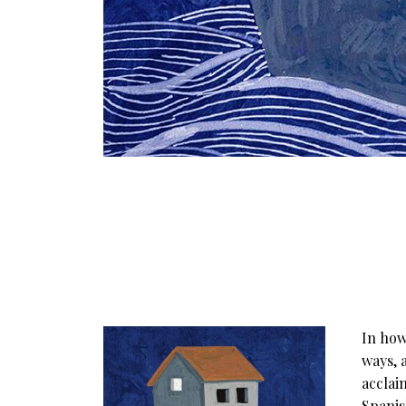
In how
ways, 
acclai
Spanis