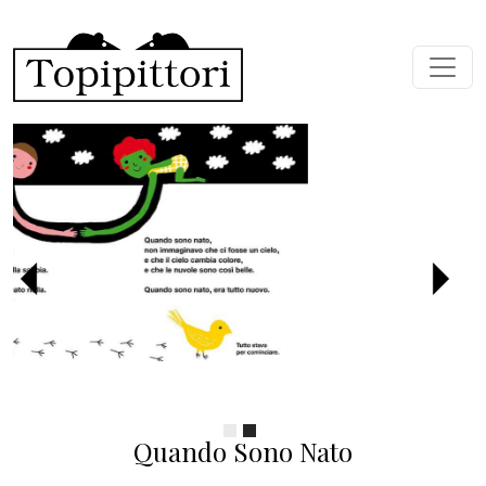
Salta al contenuto principale
Precedente
Succ
Quando Sono Nato