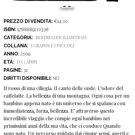
PREZZO DI VENDITA
€14.00
ISBN
9788889210338
CATEGORIA
BESTSELLER
ILLUSTRATI
COLLANA
I GRANDI E I PICCOLI
ANNO
2009
ETÀ
DA 3 ANNI
PAGINE
32
DIRITTI DISPONIBILI
NO
Il rosso di una ciliegia. Il canto delle onde. L’odore del
caffelatte. La bellezza di una montagna. Ogni cosa per un
bambino appena nato è un universo che si spalanca con
immediatezza, forza, bellezza. E’ attraverso questo
incredibile viaggio che compie ogni bambino nei
primissimi anni della sua vita, che ci conduce Quando
sono nato. Un percorso guidato dai cinque sensi, aperti e