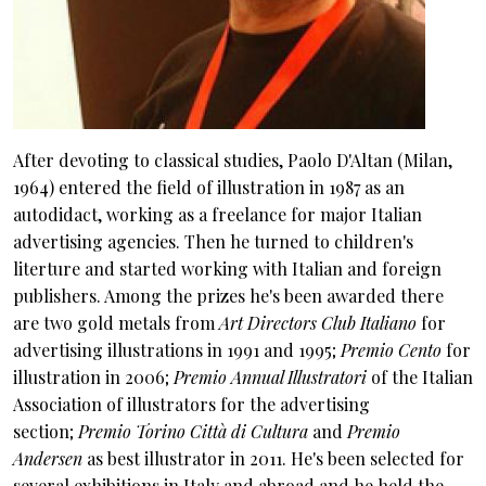
After devoting to classical studies, Paolo D'Altan (Milan,
1964) entered the field of illustration in 1987 as an
autodidact, working as a freelance for major Italian
advertising agencies. Then he turned to children's
literture and started working with Italian and foreign
publishers. Among the prizes he's been awarded there
are two gold metals from
Art Directors Club Italiano
for
advertising illustrations in 1991 and 1995;
Premio Cento
for
illustration in 2006;
Premio Annual Illustratori
of the Italian
Association of illustrators for the advertising
section;
Premio Torino Città di Cultura
and
Premio
Andersen
as best illustrator in 2011. He's been selected for
several exhibitions in Italy and abroad and he held the