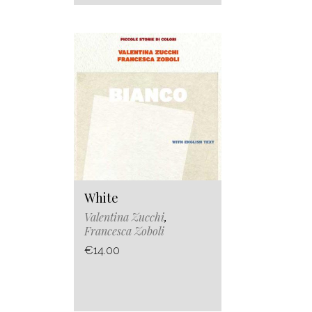
White
Valentina Zucchi
,
Francesca Zoboli
€14.00