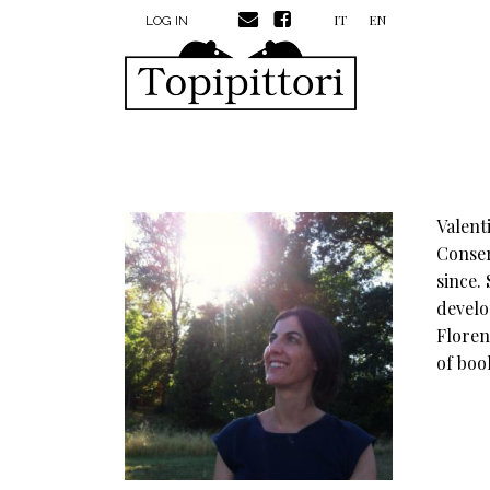
MENU PROFILO UTENTE
Skip to main content
IT
EN
LOG IN
Valent
Conser
since.
develo
Floren
of boo