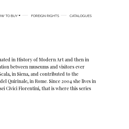
OW TO BUY
FOREIGN RIGHTS
CATALOGUES
duated in History of Modern Art and then in
ation between museums and visitors ever
cala, in Siena, and contributed to the
del Quirinale, in Rome. Since 2004 she lives in
 Civici Fiorentini, that is where this series