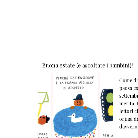
Buona estate (e ascoltate i bambini)!
Come da 
pausa est
settembr
merita. E
lettori 
ormai da
davvero