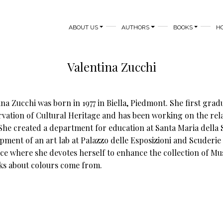
MAIN NAVIGATION
ABOUT US
AUTHORS
BOOKS
H
Valentina Zucchi
ina Zucchi was born in 1977 in Biella, Piedmont. She first gra
vation of Cultural Heritage and has been working on the rel
 She created a department for education at Santa Maria della S
pment of an art lab at Palazzo delle Esposizioni and Scuderie 
ce where she devotes herself to enhance the collection of Musei
ks about colours come from.