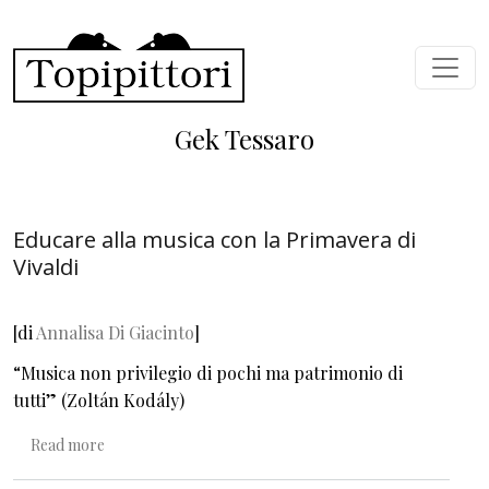
Skip to main content
Gek Tessaro
Educare alla musica con la Primavera di
Vivaldi
[
di
Annalisa Di Giacinto
]
“Musica non privilegio di pochi ma patrimonio di
tutti” (Zoltán Kodály)
about Educare alla musica con la Primavera di Vivaldi
Read more