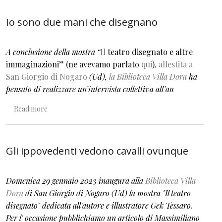
Io sono due mani che disegnano
A conclusione della mostra
“
Il
teatro disegnato e altre
immaginazioni” (ne avevamo parlato
qui
)
,
allestita a
San Giorgio di Nogaro
(Ud),
la Biblioteca Villa Dora
ha
pensato di realizzare un’intervista collettiva all’au
about Io sono due mani che disegnano
Read more
Gli ippovedenti vedono cavalli ovunque
Domenica 29 gennaio 2023 inaugura alla
Biblioteca Villa
Dora
di San Giorgio di Nogaro (Ud) la mostra "Il teatro
disegnato" dedicata all'autore e illustratore Gek Tessaro.
Per l' occasione pubblichiamo un articolo di Massimiliano