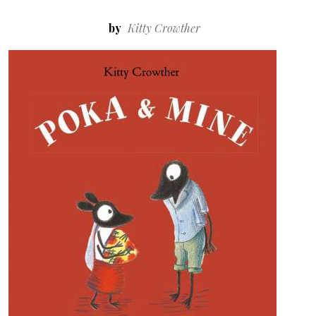
by
Kitty Crowther