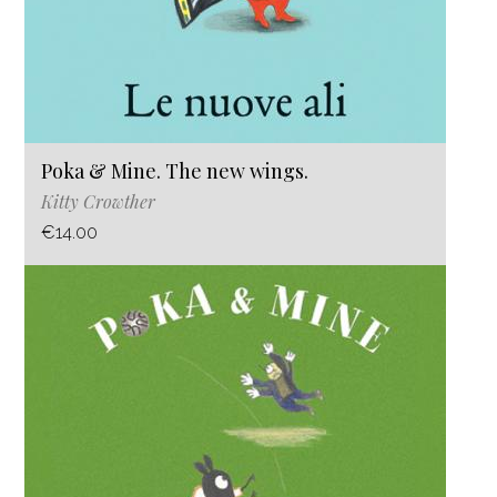
Poka & Mine. The new wings.
Kitty Crowther
€14.00