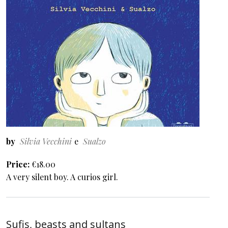
by
Silvia Vecchini
Sualzo
Price
€18.00
A very silent boy. A curios girl.
Sufis, beasts and sultans