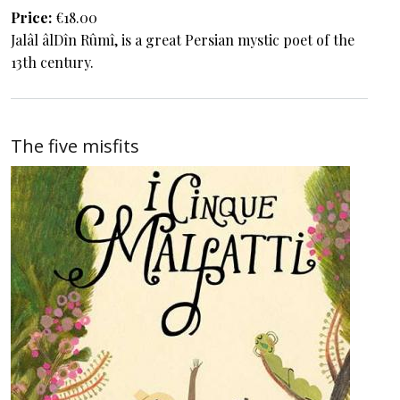
Price
€18.00
Jalâl âlDîn Rûmî, is a great Persian mystic poet of the
13th century.
The five misfits