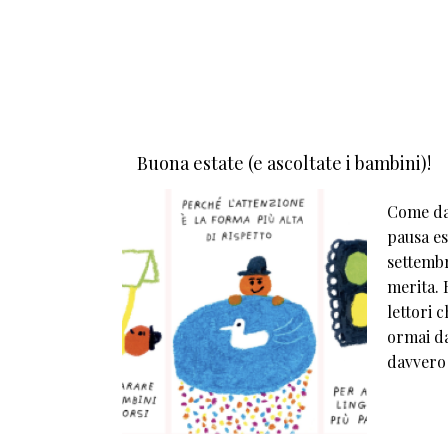
Buona estate (e ascoltate i bambini)!
Come da 
pausa est
settembr
merita. E
lettori 
ormai da
davvero