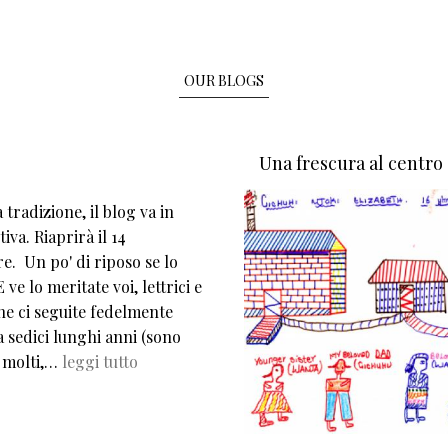
OUR BLOGS
Una frescura al centro
tradizione, il blog va in
iva. Riaprirà il 14
e. Un po' di riposo se lo
 ve lo meritate voi, lettrici e
che ci seguite fedelmente
 sedici lunghi anni (sono
 molti,…
leggi tutto