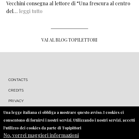
Vecchini consegna al lettore di “Una frescura al centro
del…
leggi tutto
VAI AL BLOG TOPILETTORI
MENU FOOTER
CONTACTS
CREDITS
PRIVACY
COOKIE
Una legge italiana ci obbliga a mostrare questo avviso. I cookies ci
consentono di fornirvi i nostri servizi. Utilizzando i nostri servizi, accetti
l'utilizzo dei cookies da parte di Topipittori
No, vorrei maggiori informazioni