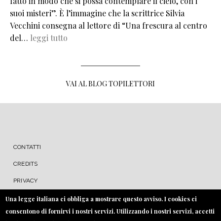
fatto in modo che si possa contemplare il cielo, con i
suoi misteri”. È l’immagine che la scrittrice Silvia
Vecchini consegna al lettore di “Una frescura al centro
del…
leggi tutto
VAI AL BLOG TOPILETTORI
MENU FOOTER
CONTATTI
CREDITS
PRIVACY
COOKIE
Una legge italiana ci obbliga a mostrare questo avviso. I cookies ci
consentono di fornirvi i nostri servizi. Utilizzando i nostri servizi, accetti