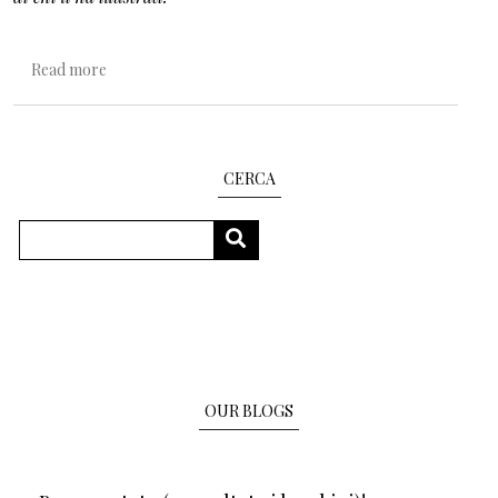
about Parole di terra, di fuoco, di acqua, di aria
Read more
CERCA
Search
SEARCH
OUR BLOGS