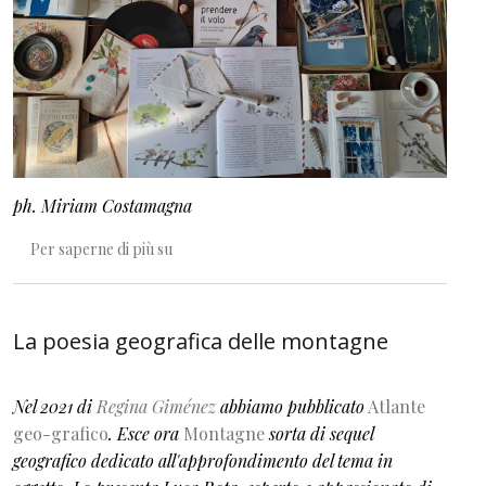
ph. Miriam Costamagna
Prendere il volo. Storia di uno spettacolo a figu
Per saperne di più su
La poesia geografica delle montagne
Nel 2021 di
Regina Giménez
abbiamo pubblicato
Atlante
geo-grafico
. Esce ora
Montagne
sorta di sequel
geografico dedicato all'approfondimento del tema in