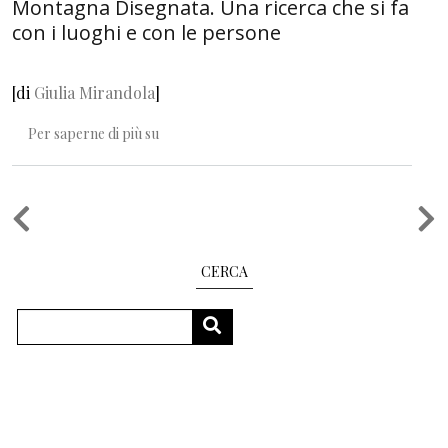
Montagna Disegnata. Una ricerca che si fa
con i luoghi e con le persone
[di
Giulia Mirandola
]
Montagna Disegnata. Una ricerca che si fa con i
Per saperne di più su
Paginazione
CERCA
Cerca
CERCA