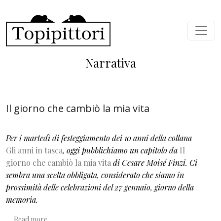
Skip to main content
Narrativa
Il giorno che cambiò la mia vita
Per i martedì di festeggiamento dei 10 anni della collana
Gli anni in tasca
, oggi pubblichiamo un capitolo da
Il
giorno che cambiò la mia vita
di Cesare Moisé Finzi. Ci
sembra una scelta obbligata, considerato che siamo in
prossimità delle celebrazioni del 27 gennaio, giorno della
memoria.
about Il giorno che cambiò la mia vita
Read more