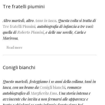
Tre fratelli piumini
Altro martedì, altro
Anno in tasca
. Questa volta si tratta di
Tre fratelli Piumini
,
autobiografia di infanzia a tre voci:
quella di
Roberto Piumini
, e delle sue sorelle, Carla e
Marirosa.
about Tre fratelli piumini
Read more
Conigli bianchi
Questo martedì, festeggiamo i 10 anni della collana Anni in
tasca, con un brano da
Conigli bianchi
, romanzo
autobiografico di
Margherita Emo
. Una storia intensa e
avvincente che invita a non fermarsi alle apparenze e
porta a chiedersi se certe infanzie dorate siano poi