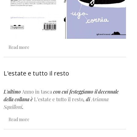
about Quel momento in cui uno inizia a andare in giro da 
Read more
L'estate e tutto il resto
L'ultimo
Anno in tasca
con cui festeggiamo il decennale
della collana è
L'estate e tutto il resto
, di
Arianna
Squilloni
.
about L'estate e tutto il resto
Read more