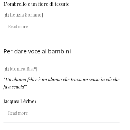
L’ombrello è un fiore di tessuto
[di
Letizia Soriano
]
about Le parole sono lo scheletro delle cose
Read more
Per dare voce ai bambini
[di
Monica Bisi
*
]
“
Un alunno felice è un alunno che trova un senso in ciò che
fa a scuola
”
Jacques Lévine1
about Per dare voce ai bambini
Read more