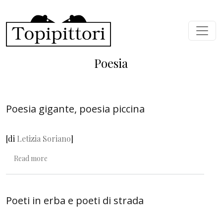
Skip to main content
Poesia
Poesia gigante, poesia piccina
[di
Letizia Soriano
]
about Poesia gigante, poesia piccina
Read more
Poeti in erba e poeti di strada