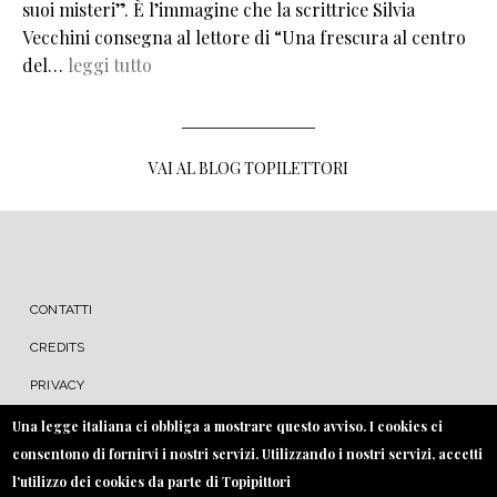
suoi misteri”. È l’immagine che la scrittrice Silvia
Vecchini consegna al lettore di “Una frescura al centro
del…
leggi tutto
VAI AL BLOG TOPILETTORI
MENU FOOTER
CONTATTI
CREDITS
PRIVACY
COOKIE
Una legge italiana ci obbliga a mostrare questo avviso. I cookies ci
consentono di fornirvi i nostri servizi. Utilizzando i nostri servizi, accetti
l'utilizzo dei cookies da parte di Topipittori