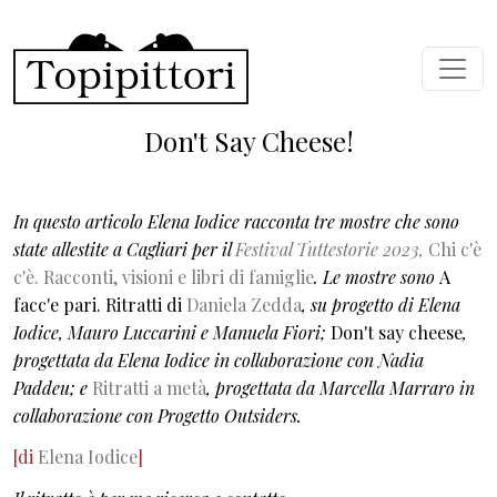
Salta al contenuto principale
Don't Say Cheese!
In questo articolo Elena Iodice racconta tre mostre che sono
state allestite a Cagliari per il
Festival Tuttestorie 2023,
Chi c'è
c'è. Racconti, visioni e libri di famiglie
. Le mostre sono
A
facc'e pari. Ritratti di
Daniela Zedda
, su progetto di Elena
Iodice
, Mauro Luccarini e Manuela Fiori;
Don't say cheese
,
progettata da Elena Iodice in collaborazione con Nadia
Paddeu; e
Ritratti a metà
, progettata da Marcella Marraro in
collaborazione con Progetto Outsiders.
[di
Elena Iodice
]