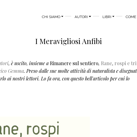
MAIN MENU
CHI SIAMO
AUTORI
LIBRI
COME 
I Meravigliosi Anfibi
atori
, è uscito, insieme a
Rimanere sul sentiero
,
Rane, rospi e tri
rico Gemma
. Preso dalle sue molte attività di naturalista e disegnat
o ai nostri lettori. Lo fa ora, con questo bell'articolo per cui lo