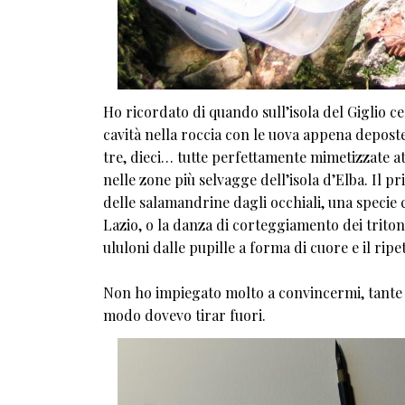
Ho ricordato di quando sull’isola del Giglio ce
cavità nella roccia con le uova appena depost
tre, dieci… tutte perfettamente mimetizzate att
nelle zone più selvagge dell’isola d’Elba. Il pr
delle salamandrine dagli occhiali, una specie c
Lazio, o la danza di corteggiamento dei tritoni 
ululoni dalle pupille a forma di cuore e il rip
Non ho impiegato molto a convincermi, tante o
modo dovevo tirar fuori.