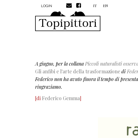
MENU PROFILO UTENTE
Salta al contenuto principale
IT
EN
LOGIN
A giugno, per la collana
Piccoli naturalisti osserv
Gli anfibi e l'arte della trasformazione
di
Fede
Federico non ha avuto finora il tempo di presentarl
ringraziamo.
[di
Federico Gemma
]