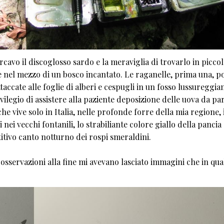
rcavo il discoglosso sardo e la meraviglia di trovarlo in piccol
e nel mezzo di un bosco incantato. Le raganelle, prima una, po
accate alle foglie di alberi e cespugli in un fosso lussureggia
ivilegio di assistere alla paziente deposizione delle uova da pa
he vive solo in Italia, nelle profonde forre della mia regione, 
nei vecchi fontanili, lo strabiliante colore giallo della pancia
etitivo canto notturno dei rospi smeraldini.
sservazioni alla fine mi avevano lasciato immagini che in qu