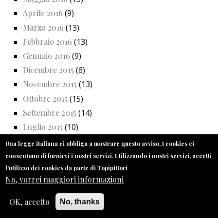
Aprile 2016
(9)
Marzo 2016
(13)
Febbraio 2016
(13)
Gennaio 2016
(9)
Dicembre 2015
(6)
Novembre 2015
(13)
Ottobre 2015
(15)
Settembre 2015
(14)
Luglio 2015
(10)
Giugno 2015
(14)
Una legge italiana ci obbliga a mostrare questo avviso. I cookies ci
Maggio 2015
(14)
consentono di fornirvi i nostri servizi. Utilizzando i nostri servizi, accetti
l'utilizzo dei cookies da parte di Topipittori
Aprile 2015
(14)
No, vorrei maggiori informazioni
Marzo 2015
(15)
Febbraio 2015
(16)
OK, accetto
No, thanks
Gennaio 2015
(12)