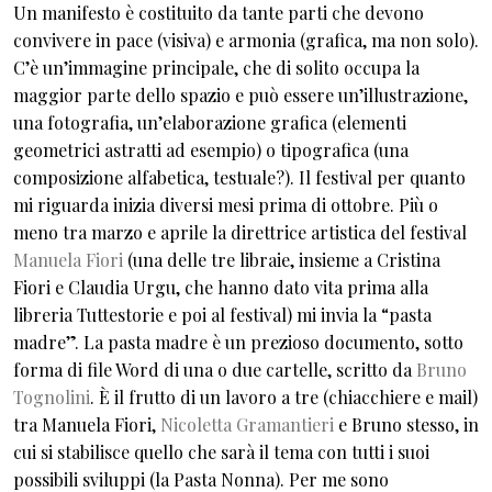
Un manifesto è costituito da tante parti che devono
convivere in pace (visiva) e armonia (grafica, ma non solo).
C’è un’immagine principale, che di solito occupa la
maggior parte dello spazio e può essere un’illustrazione,
una fotografia, un’elaborazione grafica (elementi
geometrici astratti ad esempio) o tipografica (una
composizione alfabetica, testuale?). Il festival per quanto
mi riguarda inizia diversi mesi prima di ottobre. Più o
meno tra marzo e aprile la direttrice artistica del festival
Manuela Fiori
(una delle tre libraie, insieme a Cristina
Fiori e Claudia Urgu, che hanno dato vita prima alla
libreria Tuttestorie e poi al festival) mi invia la “pasta
madre”. La pasta madre è un prezioso documento, sotto
forma di file Word di una o due cartelle, scritto da
Bruno
Tognolini
. È il frutto di un lavoro a tre (chiacchiere e mail)
tra Manuela Fiori,
Nicoletta Gramantieri
e Bruno stesso, in
cui si stabilisce quello che sarà il tema con tutti i suoi
possibili sviluppi (la Pasta Nonna). Per me sono