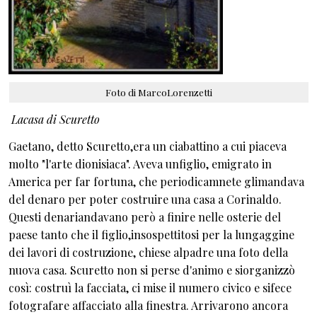
Foto di MarcoLorenzetti
Lacasa di Scuretto
Gaetano, detto Scuretto,era un ciabattino a cui piaceva
molto "l'arte dionisiaca". Aveva unfiglio, emigrato in
America per far fortuna, che periodicamnete glimandava
del denaro per poter costruire una casa a Corinaldo.
Questi denariandavano però a finire nelle osterie del
paese tanto che il figlio,insospettitosi per la lungaggine
dei lavori di costruzione, chiese alpadre una foto della
nuova casa. Scuretto non si perse d'animo e siorganizzò
così: costruì la facciata, ci mise il numero civico e sifece
fotografare affacciato alla finestra. Arrivarono ancora