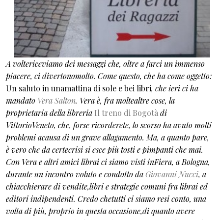
A voltericeviamo dei messaggi che, oltre a farci un immenso
piacere, ci divertonomolto. Come questo, che ha come oggetto:
Un saluto in unamattina di sole e bei libri
, che ieri ci ha
mandato
Vera Salton
. Vera è, fra moltealtre cose, la
proprietaria della libreria
Il treno di Bogotà
di
VittorioVeneto, che, forse ricorderete, lo scorso ha avuto molti
problemi acausa di un grave allagamento. Ma, a quanto pare,
è vero che da certecrisi si esce più tosti e pimpanti che mai.
Con Vera e altri amici librai ci siamo visti inFiera, a Bologna,
durante un incontro voluto e condotto da
Giovanni Nucci
, a
chiacchierare di vendite,libri e strategie comuni fra librai ed
editori indipendenti. Credo chetutti ci siamo resi conto, una
volta di più, proprio in questa occasione,di quanto avere