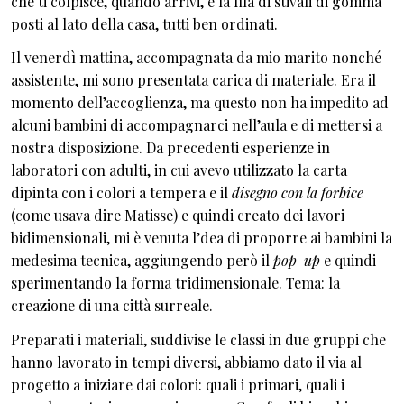
che ti colpisce, quando arrivi, è la fila di stivali di gomma
posti al lato della casa, tutti ben ordinati.
Il venerdì mattina, accompagnata da mio marito nonché
assistente, mi sono presentata carica di materiale. Era il
momento dell’accoglienza, ma questo non ha impedito ad
alcuni bambini di accompagnarci nell’aula e di mettersi a
nostra disposizione. Da precedenti esperienze in
laboratori con adulti, in cui avevo utilizzato la carta
dipinta con i colori a tempera e il
disegno con la forbice
(come usava dire Matisse) e quindi creato dei lavori
bidimensionali, mi è venuta l’dea di proporre ai bambini la
medesima tecnica, aggiungendo però il
pop-up
e quindi
sperimentando la forma tridimensionale. Tema: la
creazione di una città surreale.
Preparati i materiali, suddivise le classi in due gruppi che
hanno lavorato in tempi diversi, abbiamo dato il via al
progetto a iniziare dai colori: quali i primari, quali i