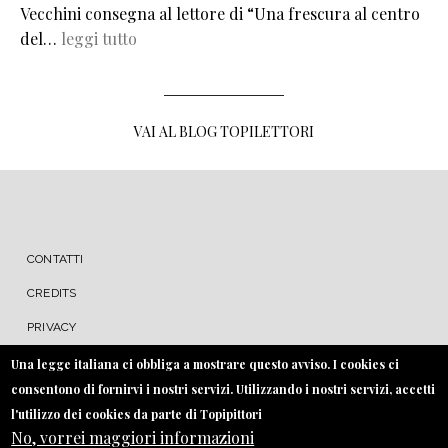
Vecchini consegna al lettore di “Una frescura al centro
del…
leggi tutto
VAI AL BLOG TOPILETTORI
MENU FOOTER
CONTATTI
CREDITS
PRIVACY
COOKIE
Una legge italiana ci obbliga a mostrare questo avviso. I cookies ci
consentono di fornirvi i nostri servizi. Utilizzando i nostri servizi, accetti
l'utilizzo dei cookies da parte di Topipittori
No, vorrei maggiori informazioni