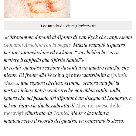
Leonardo da Vinci,
Caricatura
«Citrovammo davanti al dipinto di van Eyck che rappresenta
Giovanni Arnolfini con la moglie
. Miazia scambiò il quadro
per un'Annunciazione ed esclamò: “Ma cheidea bizzarra...
mettere il cappello allo Spirito Santo!”»
In realtà qualsiasi reazione davanti a un quadro èmeglio che
niente. Di fronte alla
Vecchia grottesca
attribuita a
Quintin
Massys
, una signora chedica: «Hmm... sembra una po' la
nostra vicina» potrà sembrareche non abbia capito nulla,
ignora che nel passato del dipintoc'è un disegno di Leonardo, e
nel suo futuro la duchessabrutta di
Alice nel paese delle
meraviglie
illustrata da
Tenniel
. Ma se è la vicina a
mantenervivo il ricordo del quadro, va benissimo lo stesso.