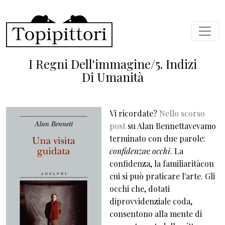
Salta al contenuto principale
I Regni Dell'immagine/5. Indizi
Di Umanità
Vi ricordate?
Nello scorso
post
su Alan Bennettavevamo
terminato con due parole:
confidenza
e
occhi
. La
confidenza, la familiaritàcon
cui si può praticare l'arte. Gli
occhi che, dotati
diprovvidenziale coda,
consentono alla mente di