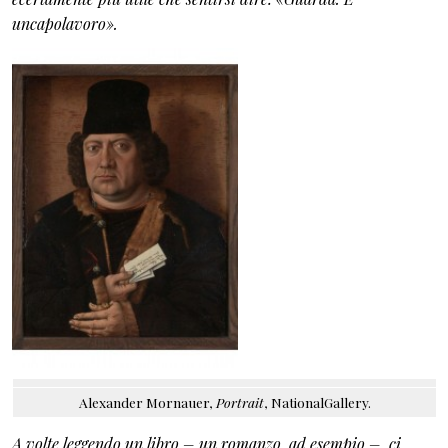
uncapolavoro».
Alexander Mornauer,
Portrait
, NationalGallery.
A volte,leggendo un libro – un romanzo, ad esempio –, ci