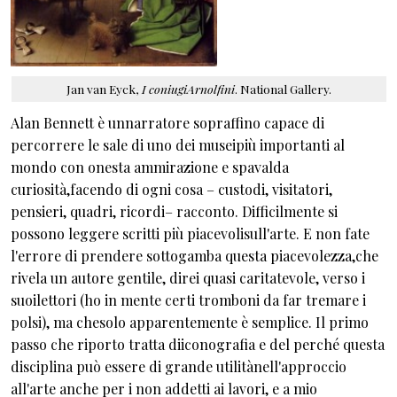
Jan van Eyck,
I coniugiArnolfini
. National Gallery.
Alan Bennett è unnarratore sopraffino capace di
percorrere le sale di uno dei museipiù importanti al
mondo con onesta ammirazione e spavalda
curiosità,facendo di ogni cosa – custodi, visitatori,
pensieri, quadri, ricordi– racconto. Difficilmente si
possono leggere scritti più piacevolisull'arte. E non fate
l'errore di prendere sottogamba questa piacevolezza,che
rivela un autore gentile, direi quasi caritatevole, verso i
suoilettori (ho in mente certi tromboni da far tremare i
polsi), ma chesolo apparentemente è semplice. Il primo
passo che riporto tratta diiconografia e del perché questa
disciplina può essere di grande utilitànell'approccio
all'arte anche per i non addetti ai lavori, e a mio