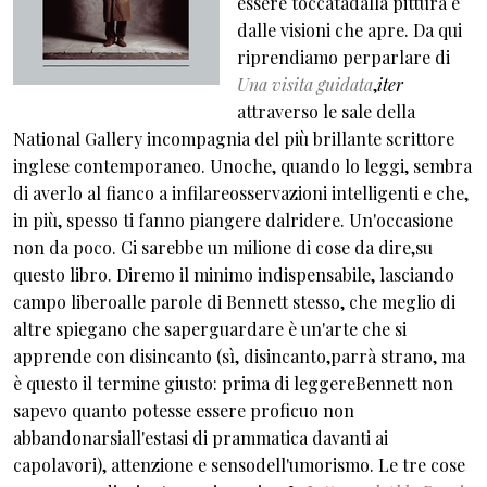
essere toccatadalla pittura e
dalle visioni che apre. Da qui
riprendiamo perparlare di
Una visita guidata
,
iter
attraverso le sale della
National Gallery incompagnia del più brillante scrittore
inglese contemporaneo. Unoche, quando lo leggi, sembra
di averlo al fianco a infilareosservazioni intelligenti e che,
in più, spesso ti fanno piangere dalridere. Un'occasione
non da poco. Ci sarebbe un milione di cose da dire,su
questo libro. Diremo il minimo indispensabile, lasciando
campo liberoalle parole di Bennett stesso, che meglio di
altre spiegano che saperguardare è un'arte che si
apprende con disincanto (sì, disincanto,parrà strano, ma
è questo il termine giusto: prima di leggereBennett non
sapevo quanto potesse essere proficuo non
abbandonarsiall'estasi di prammatica davanti ai
capolavori), attenzione e sensodell'umorismo. Le tre cose