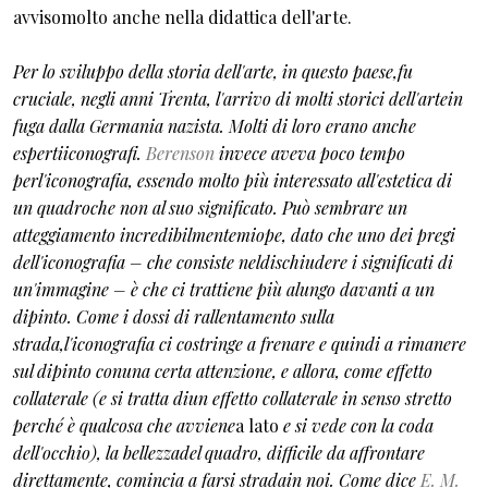
avvisomolto anche nella didattica dell'arte.
Per lo sviluppo della storia dell'arte, in questo paese,fu
cruciale, negli anni Trenta, l'arrivo di molti storici dell'artein
fuga dalla Germania nazista. Molti di loro erano anche
espertiiconografi.
Berenson
invece aveva poco tempo
perl'iconografia, essendo molto più interessato all'estetica di
un quadroche non al suo significato. Può sembrare un
atteggiamento incredibilmentemiope, dato che uno dei pregi
dell'iconografia – che consiste neldischiudere i significati di
un'immagine – è che ci trattiene più alungo davanti a un
dipinto. Come i dossi di rallentamento sulla
strada,l'iconografia ci costringe a frenare e quindi a rimanere
sul dipinto conuna certa attenzione, e allora, come effetto
collaterale (e si tratta diun effetto collaterale in senso stretto
perché è qualcosa che avviene
a lato
e si vede con la coda
dell'occhio), la bellezzadel quadro, difficile da affrontare
direttamente, comincia a farsi stradain noi. Come dice
E. M.