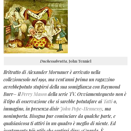
Duchessabrutta,
John Tenniel
Ilritratto di Alexander Mornauer è arrivato nella
collezionesolo nel 1991, ma vent'anni prima un ragazzino
avrebbepotuto stupirsi della sua somiglianza con Raymond
Burr– il
Perry Mason
della serie TV. Ovviamentequesto non è
il tipo di osservazione che si sarebbe potutafare ai
Tatti
o,
immagino, in presenza disir
John Pope-Hennessy
, ma
nonimporta. Bisogna pur cominciare da qualche parte, e
qualsiasicosa ti attiri in un quadro è meglio di niente. Ed
ècertamente più utile che sentirsi dire: «Guarda. È