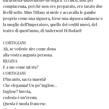
barzelletta-indovinello-di-logica: ci casco, non per
compiacenza, perché non ero preparato, ero tarato due
livelli sotto. Miss Tiffany si siede e accavalla le gambe
proprio come una signora, forse una signora milanese o
la moglie dell’imperatore, quello dei vestiti nuovi, del
teatro di quest’anno, di Andersen! Di Rodari!
CORTIGIANI
Ah, se vedeste sire come dona
alla vostra augusta persona.
REGINA
E a me come mi sta?
CORTIGIANI
D’incanto, sacra maestà!
Che eleganza! Un po’ inglese...
Inglese? Suvvia,
codesta è un’eresia.
Questa è moda francese.