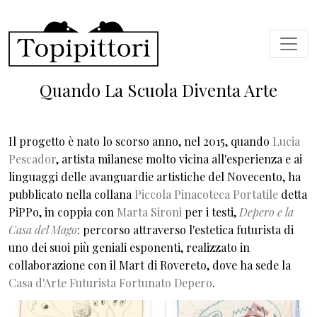
Salta al contenuto principale
Quando La Scuola Diventa Arte
Il progetto è nato lo scorso anno, nel 2015, quando
Lucia
Pescador
, artista milanese molto vicina all'esperienza e ai
linguaggi delle avanguardie artistiche del Novecento, ha
pubblicato nella collana
Piccola Pinacoteca Portatile
detta
PiPPo, in coppia con
Marta Sironi
per i testi,
Depero e la
Casa del Mago
: percorso attraverso l'estetica futurista di
uno dei suoi più geniali esponenti, realizzato in
collaborazione con il Mart di Rovereto, dove ha sede la
Casa d'Arte Futurista Fortunato Depero
.