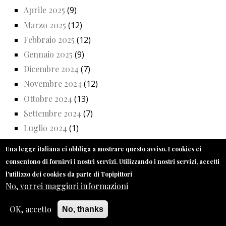
Aprile 2025
(9)
Marzo 2025
(12)
Febbraio 2025
(12)
Gennaio 2025
(9)
Dicembre 2024
(7)
Novembre 2024
(12)
Ottobre 2024
(13)
Settembre 2024
(7)
Luglio 2024
(1)
Giugno 2024
(12)
Una legge italiana ci obbliga a mostrare questo avviso. I cookies ci
Maggio 2024
(13)
consentono di fornirvi i nostri servizi. Utilizzando i nostri servizi, accetti
Aprile 2024
(10)
l'utilizzo dei cookies da parte di Topipittori
No, vorrei maggiori informazioni
Marzo 2024
(12)
Febbraio 2024
(13)
OK, accetto
No, thanks
Gennaio 2024
(11)