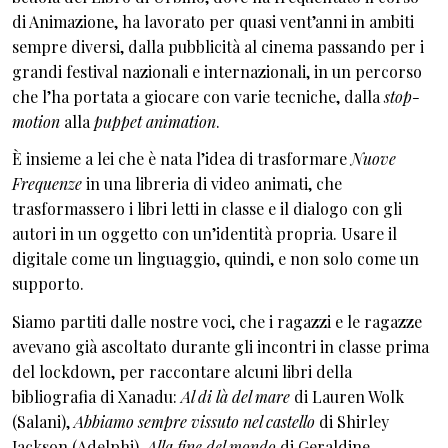
di Animazione, ha lavorato per quasi vent’anni in ambiti
sempre diversi, dalla pubblicità al cinema passando per i
grandi festival nazionali e internazionali, in un percorso
che l’ha portata a giocare con varie tecniche, dalla
stop-
motion
alla
puppet animation
.
È insieme a lei che è nata l’idea di trasformare
Nuove
Frequenze
in una libreria di video animati, che
trasformassero i libri letti in classe e il dialogo con gli
autori in un oggetto con un’identità propria. Usare il
digitale come un linguaggio, quindi, e non solo come un
supporto.
Siamo partiti dalle nostre voci, che i ragazzi e le ragazze
avevano già ascoltato durante gli incontri in classe prima
del lockdown, per raccontare alcuni libri della
bibliografia di Xanadu:
Al di là del mare
di Lauren Wolk
(Salani),
Abbiamo sempre vissuto nel castello
di Shirley
Jackson (Adelphi),
Alla fine del mondo
di Geraldine