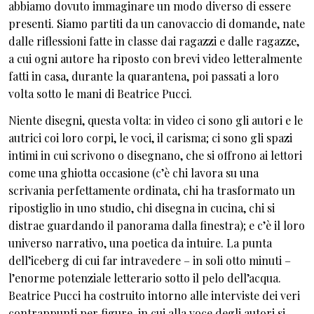
abbiamo dovuto immaginare un modo diverso di essere
presenti. Siamo partiti da un canovaccio di domande, nate
dalle riflessioni fatte in classe dai ragazzi e dalle ragazze,
a cui ogni autore ha riposto con brevi video letteralmente
fatti in casa, durante la quarantena, poi passati a loro
volta sotto le mani di Beatrice Pucci.
Niente disegni, questa volta: in video ci sono gli autori e le
autrici coi loro corpi, le voci, il carisma; ci sono gli spazi
intimi in cui scrivono o disegnano, che si offrono ai lettori
come una ghiotta occasione (c’è chi lavora su una
scrivania perfettamente ordinata, chi ha trasformato un
ripostiglio in uno studio, chi disegna in cucina, chi si
distrae guardando il panorama dalla finestra); e c’è il loro
universo narrativo, una poetica da intuire. La punta
dell’iceberg di cui far intravedere – in soli otto minuti –
l’enorme potenziale letterario sotto il pelo dell’acqua.
Beatrice Pucci ha costruito intorno alle interviste dei veri
contrappunti per figure, in cui alla voce degli autori si