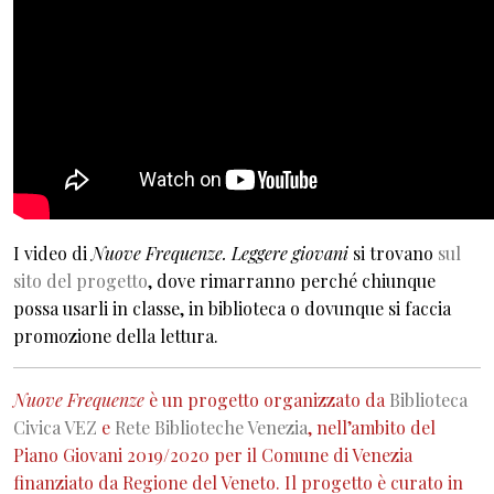
I video di
Nuove Frequenze. Leggere giovani
si trovano
sul
sito del progetto
, dove rimarranno perché chiunque
possa usarli in classe, in biblioteca o dovunque si faccia
promozione della lettura.
Nuove Frequenze
è un progetto organizzato da
Biblioteca
Civica VEZ
e
Rete Biblioteche Venezia
, nell’ambito del
Piano Giovani 2019/2020 per il Comune di Venezia
finanziato da Regione del Veneto. Il progetto è curato in