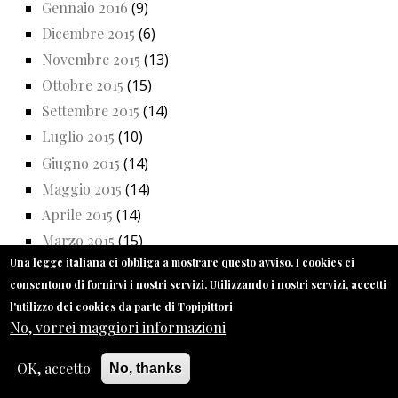
Gennaio 2016
(9)
Dicembre 2015
(6)
Novembre 2015
(13)
Ottobre 2015
(15)
Settembre 2015
(14)
Luglio 2015
(10)
Giugno 2015
(14)
Maggio 2015
(14)
Aprile 2015
(14)
Marzo 2015
(15)
Una legge italiana ci obbliga a mostrare questo avviso. I cookies ci
Febbraio 2015
(16)
consentono di fornirvi i nostri servizi. Utilizzando i nostri servizi, accetti
Gennaio 2015
(12)
l'utilizzo dei cookies da parte di Topipittori
Dicembre 2014
(13)
No, vorrei maggiori informazioni
Novembre 2014
(18)
OK, accetto
No, thanks
Ottobre 2014
(20)
Settembre 2014
(16)