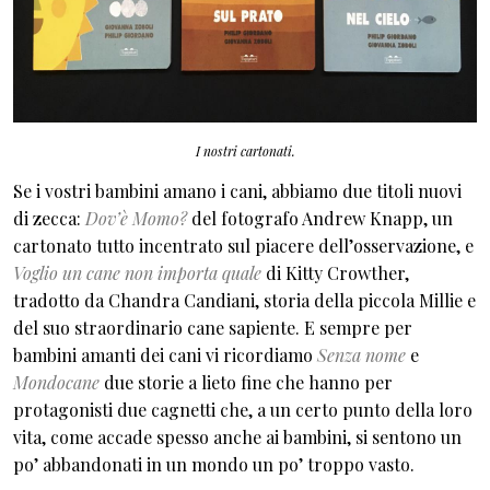
I nostri cartonati.
Se i vostri bambini amano i cani, abbiamo due titoli nuovi
di zecca:
Dov’è Momo?
del fotografo Andrew Knapp, un
cartonato tutto incentrato sul piacere dell’osservazione, e
Voglio un cane non importa quale
di Kitty Crowther,
tradotto da Chandra Candiani, storia della piccola Millie e
del suo straordinario cane sapiente. E sempre per
bambini amanti dei cani vi ricordiamo
Senza nome
e
Mondocane
due storie a lieto fine che hanno per
protagonisti due cagnetti che, a un certo punto della loro
vita, come accade spesso anche ai bambini, si sentono un
po’ abbandonati in un mondo un po’ troppo vasto.