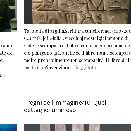
Tavoletta di argilla,scrittura cuneiforme, 3100-29
C.,Uruk. [di Giulia Orecchia]Inostalgici temono di
agramola
vedere scomparire il libro come lo conosciamo og
ate del
elo piangono già, anche se il libro non è scompars
e,
molto probabilmentenon scomparirà. Il libro d’al
parte è un’invenzione…
leggi tutto
on…
I regni dell'immagine/10. Quel
dettaglio luminoso