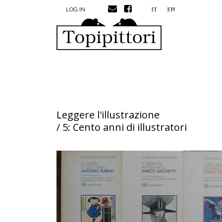
MENU PROFILO UTENTE
Skip to main content
IT
EN
LOG IN
Leggere l'illustrazione
/ 5: Cento anni di illustratori