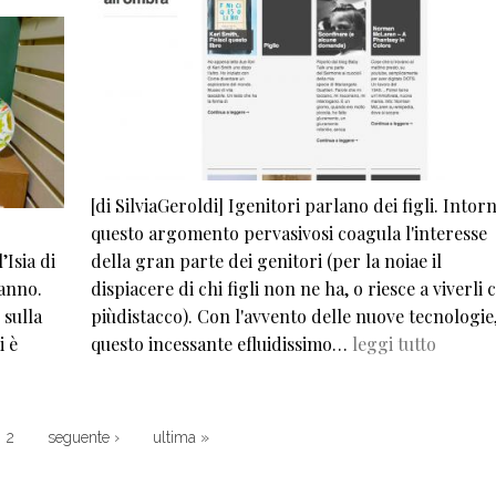
[di SilviaGeroldi] Igenitori parlano dei figli. Intor
questo argomento pervasivosi coagula l'interesse
’Isia di
della gran parte dei genitori (per la noiae il
n anno.
dispiacere di chi figli non ne ha, o riesce a viverli 
 sulla
piùdistacco). Con l'avvento delle nuove tecnologie
i è
questo incessante efluidissimo…
leggi tutto
Next page
Last page
2
seguente ›
ultima »