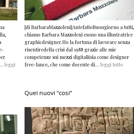
ina
[di BarbaraMazzoleni]AntefattoBuongiorno a tutti,
la,
chiamo Barbara Mazzoleni esono una illustratrice
a
graphicdesigner.Ho la fortuna di lavorare senza
e-
risentiredella crisi dal 1988 grazie alle mie
per
competenze sui mezzi digitali(sia come designer
5…
leggi
free-lance, che come docente di…
leggi tutto
Quei nuovi "cosi"