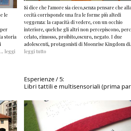
Si dice che l'amore sia cieco,senza pensare che all
e le
cecità corrisponde una fra le forme più altedi
veggenza: la capacità di vedere, con un occhio
 per
interiore, quelche gli altri non percepiscono, per
a storia
celato, rimosso, proibito,oscuro, negato. I due
i
adolescenti, protagonisti di Moonrise Kingdom d
 e…
leggi
leggi tutto
Esperienze / 5:
Libri tattili e multisensoriali (prima par