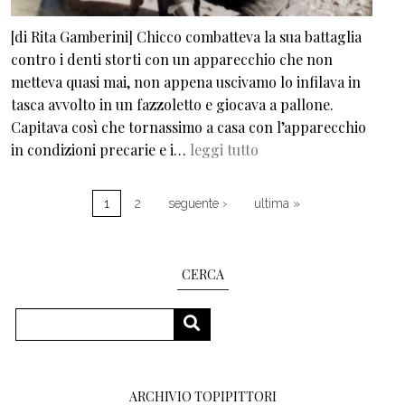
[di Rita Gamberini] Chicco combatteva la sua battaglia
contro i denti storti con un apparecchio che non
metteva quasi mai, non appena uscivamo lo infilava in
tasca avvolto in un fazzoletto e giocava a pallone.
Capitava così che tornassimo a casa con l’apparecchio
in condizioni precarie e i…
leggi tutto
Pagination
Next page
Last page
1
2
seguente ›
ultima »
CERCA
Search
SEARCH
ARCHIVIO TOPIPITTORI