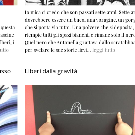
Io mica ci credo che son passati sette anni. Sette a
dovrebbero essere un buco, una voragine, un gor
i questa
che si porta via tutto. Una polvere che si deposita,
cascine
riempie tutti gli spazi bianchi, e rimane solo il nero
beri, i
Quel nero che Antonella grattava dallo scratchbo
tutto
per svelare le sue storie lievi…
leggi tutto
asso
Liberi dalla gravità