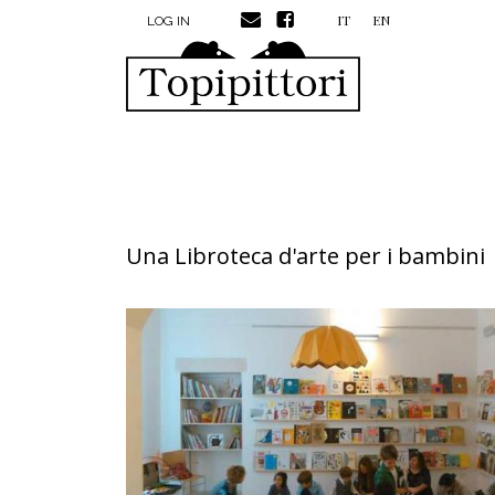
MENU PROFILO UTENTE
Skip to main content
IT
EN
LOG IN
Una Libroteca d'arte per i bambini