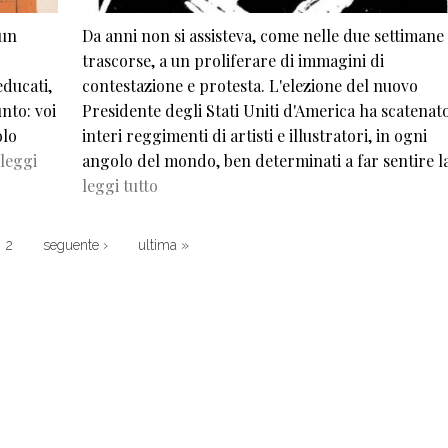
 un
Da anni non si assisteva, come nelle due settimane
trascorse, a un proliferare di immagini di
educati,
contestazione e protesta. L'elezione del nuovo
unto: voi
Presidente degli Stati Uniti d'America ha scatenat
olo
interi reggimenti di artisti e illustratori, in ogni
leggi
angolo del mondo, ben determinati a far sentire 
leggi tutto
Next page
Last page
2
seguente ›
ultima »