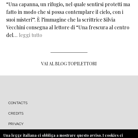
“Una capanna, un rifugio, nel quale sentirsi protetti ma
fatto in modo che si possa contemplare il cielo, con i
suoi misteri”. È l’immagine che la scrittrice Silvia
Vecchini consegna al lettore di “Una frescura al centro
del…
leggi tutto
VAI AL BLOG TOPILETTORI
MENU FOOTER
CONTACTS
CREDITS
PRIVACY
COOKIE
Una legge italiana ci obbliga a mostrare questo avviso. I cookies ci