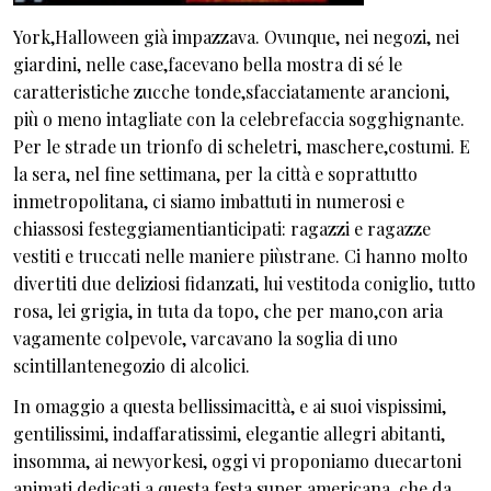
York,Halloween già impazzava. Ovunque, nei negozi, nei
giardini, nelle case,facevano bella mostra di sé le
caratteristiche zucche tonde,sfacciatamente arancioni,
più o meno intagliate con la celebrefaccia sogghignante.
Per le strade un trionfo di scheletri, maschere,costumi. E
la sera, nel fine settimana, per la città e soprattutto
inmetropolitana, ci siamo imbattuti in numerosi e
chiassosi festeggiamentianticipati: ragazzi e ragazze
vestiti e truccati nelle maniere piùstrane. Ci hanno molto
divertiti due deliziosi fidanzati, lui vestitoda coniglio, tutto
rosa, lei grigia, in tuta da topo, che per mano,con aria
vagamente colpevole, varcavano la soglia di uno
scintillantenegozio di alcolici.
In omaggio a questa bellissimacittà, e ai suoi vispissimi,
gentilissimi, indaffaratissimi, elegantie allegri abitanti,
insomma, ai newyorkesi, oggi vi proponiamo duecartoni
animati dedicati a questa festa super americana, che da