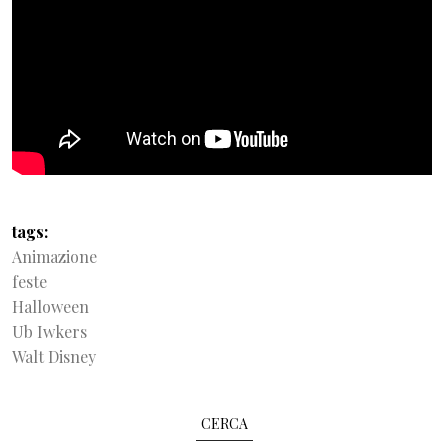
tags
Animazione
feste
Halloween
Ub Iwkers
Walt Disney
CERCA