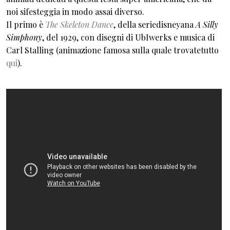
noi sifesteggia in modo assai diverso.
Il primo è
The Skeleton Dance
, della seriedisneyana
A Silly
Simphony
, del 1929, con disegni di UbIwerks e musica di
Carl Stalling (animazione famosa sulla quale trovatetutto
qui
).