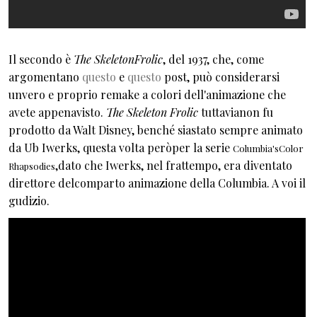
Il secondo è
The SkeletonFrolic
, del 1937, che, come
argomentano
questo
e
questo
post, può considerarsi
unvero e proprio remake a colori dell'animazione che
avete appenavisto.
The Skeleton Frolic
tuttavia
non fu
prodotto da Walt Disney, benché siastato sempre animato
da Ub Iwerks, questa volta peròper la serie
Columbia's
Color
,dato che Iwerks, nel frattempo, era diventato
Rhapsodies
direttore delcomparto animazione della Columbia. A voi il
gudizio.