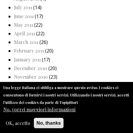
July 2011
(14)
June 2011
(17)
May 2011
(22)
April 2011
(22)
March 2011
(26)
February 2011
(20)
January 2011
(17)
December 2010
(20)
November 2010
(23)
October 2010
(26)
Una legge italiana ci obbliga a mostrare questo avviso. I cookies ci
September 2010
(15)
consentono di fornirvi i nostri servizi. Utilizzando i nostri servizi, accetti
l'utilizzo dei cookies da parte di Topipittori
No, vorrei maggiori informazioni
OK, accetto
No, thanks