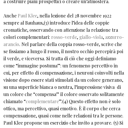
a costruire piani prospettici o creare un’atmosfera.
Anche
Paul Klee
, nella lezione del 28 novembre 1922
sempre al Bauhaus,(3) introduce l’idea delle coppie
cromatiche, osservando con attenzione la relazione tra
colori complementari:
rosso-verde
,
giallo-viola
,
azzurro-
arancio
. Nel parlare della coppia rosso-verde, scrive che
se fissiamo a lungo il rosso, il nostro occhio percepirà poi
il verde, e viceversa. Si tratta di ciò che oggi definiamo
come “immagine postuma”: un fenomeno percettivo in
cui, per effetto di compensazione, i neuroni coinvolti nella
visione dopo essere stati stimolati da un colore generano,
su una superficie bianca o neutra, l’impressione visiva di
un colore che “compensa” il colore osservato solitamente
chiamato “
complementare
”.(4) Questo effetto non è solo
ottico, ma percettivo, quasi emotivo. È il corpo che cerca
compensazione, quasi come nelle relazioni tra le persone.
Paul Klee propone un esercizio che invito a provare. (5) Si