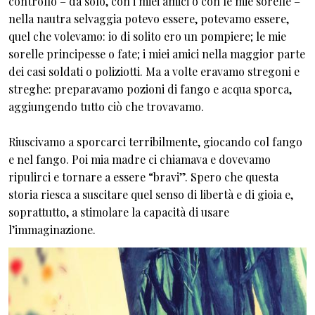
controllo – da solo, con i miei amici o con le mie sorelle –
nella nautra selvaggia potevo essere, potevamo essere,
quel che volevamo: io di solito ero un pompiere; le mie
sorelle principesse o fate; i miei amici nella maggior parte
dei casi soldati o poliziotti. Ma a volte eravamo stregoni e
streghe: preparavamo pozioni di fango e acqua sporca,
aggiungendo tutto ciò che trovavamo.
Riuscivamo a sporcarci terribilmente, giocando col fango
e nel fango. Poi mia madre ci chiamava e dovevamo
ripulirci e tornare a essere “bravi”. Spero che questa
storia riesca a suscitare quel senso di libertà e di gioia e,
soprattutto, a stimolare la capacità di usare
l’immaginazione.