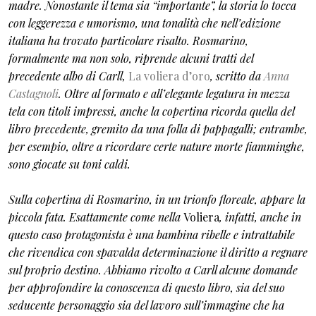
madre. Nonostante il tema sia “importante”, la storia lo tocca
con leggerezza e umorismo, una tonalità che nell’edizione
italiana ha trovato particolare risalto. Rosmarino,
formalmente ma non solo, riprende alcuni tratti del
precedente albo di Carll,
La voliera d’oro
, scritto da
Anna
Castagnoli
. Oltre al formato e all’elegante legatura in mezza
tela con titoli impressi, anche la copertina ricorda quella del
libro precedente, gremito da una folla di pappagalli; entrambe,
per esempio, oltre a ricordare certe nature morte fiamminghe,
sono giocate su toni caldi.
Sulla copertina di Rosmarino, in un trionfo floreale, appare la
piccola fata. Esattamente come nella
Voliera
, infatti, anche in
questo caso protagonista è una bambina ribelle e intrattabile
che rivendica con spavalda determinazione il diritto a regnare
sul proprio destino. Abbiamo rivolto a Carll alcune domande
per approfondire la conoscenza di questo libro, sia del suo
seducente personaggio sia del lavoro sull’immagine che ha