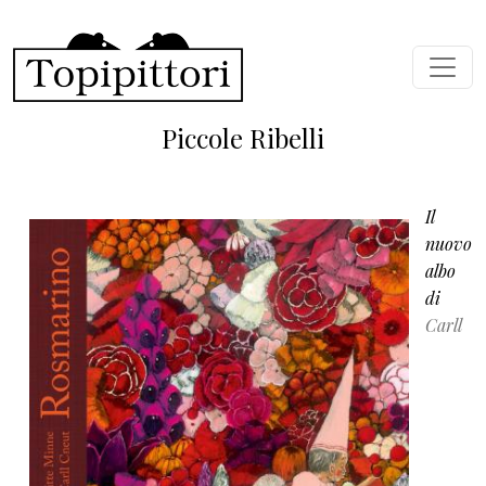
Skip to main content
Piccole Ribelli
Il
nuovo
albo
di
Carll