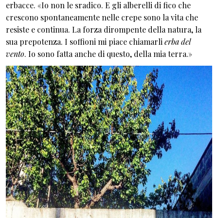
erbacce. «Io non le sradico. E gli alberelli di fico che
crescono spontaneamente nelle crepe sono la vita che
resiste e continua. La forza dirompente della natura, la
sua prepotenza. I soffioni mi piace chiamarli
erba del
vento
. Io sono fatta anche di questo, della mia terra.»