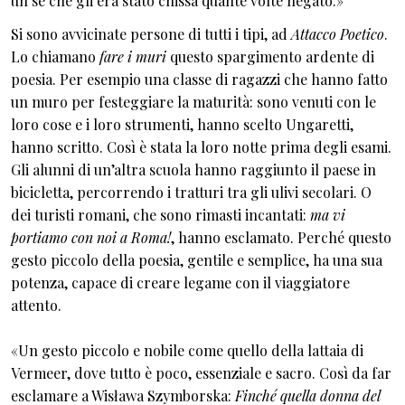
un sé che gli era stato chissà quante volte negato.»
Si sono avvicinate persone di tutti i tipi, ad
Attacco Poetico
.
Lo chiamano
fare i muri
questo spargimento ardente di
poesia. Per esempio una classe di ragazzi che hanno fatto
un muro per festeggiare la maturità: sono venuti con le
loro cose e i loro strumenti, hanno scelto Ungaretti,
hanno scritto. Così è stata la loro notte prima degli esami.
Gli alunni di un’altra scuola hanno raggiunto il paese in
bicicletta, percorrendo i tratturi tra gli ulivi secolari. O
dei turisti romani, che sono rimasti incantati:
ma vi
portiamo con noi a Roma!
, hanno esclamato. Perché questo
gesto piccolo della poesia, gentile e semplice, ha una sua
potenza, capace di creare legame con il viaggiatore
attento.
«Un gesto piccolo e nobile come quello della lattaia di
Vermeer, dove tutto è poco, essenziale e sacro. Così da far
esclamare a Wisława Szymborska:
Finché quella donna del