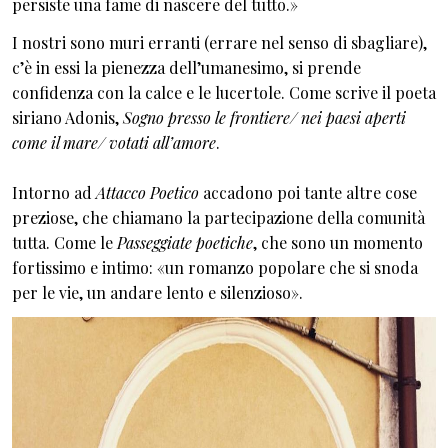
persiste una fame di nascere del tutto.»
I nostri sono muri erranti (errare nel senso di sbagliare),
c’è in essi la pienezza dell’umanesimo, si prende
confidenza con la calce e le lucertole. Come scrive il poeta
siriano Adonis,
Sogno presso le frontiere/ nei paesi aperti
come il mare/ votati all’amore
.
Intorno ad
Attacco Poetico
accadono poi tante altre cose
preziose, che chiamano la partecipazione della comunità
tutta. Come le
Passeggiate poetiche
, che sono un momento
fortissimo e intimo: «un romanzo popolare che si snoda
per le vie, un andare lento e silenzioso».