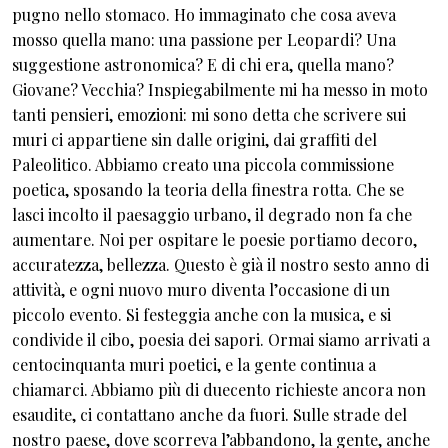
pugno nello stomaco. Ho immaginato che cosa aveva
mosso quella mano: una passione per Leopardi? Una
suggestione astronomica? E di chi era, quella mano?
Giovane? Vecchia? Inspiegabilmente mi ha messo in moto
tanti pensieri, emozioni: mi sono detta che scrivere sui
muri ci appartiene sin dalle origini, dai graffiti del
Paleolitico. Abbiamo creato una piccola commissione
poetica, sposando la teoria della finestra rotta. Che se
lasci incolto il paesaggio urbano, il degrado non fa che
aumentare. Noi per ospitare le poesie portiamo decoro,
accuratezza, bellezza. Questo è già il nostro sesto anno di
attività, e ogni nuovo muro diventa l’occasione di un
piccolo evento. Si festeggia anche con la musica, e si
condivide il cibo, poesia dei sapori. Ormai siamo arrivati a
centocinquanta muri poetici, e la gente continua a
chiamarci. Abbiamo più di duecento richieste ancora non
esaudite, ci contattano anche da fuori. Sulle strade del
nostro paese, dove scorreva l’abbandono, la gente, anche