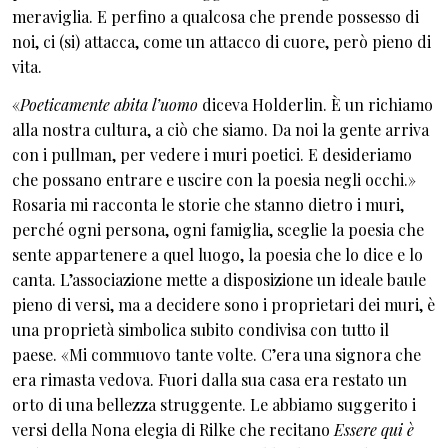
meraviglia. E perfino a qualcosa che prende possesso di
noi, ci (si) attacca, come un attacco di cuore, però pieno di
vita.
«
Poeticamente abita l’uomo
diceva Holderlin. È un richiamo
alla nostra cultura, a ciò che siamo. Da noi la gente arriva
con i pullman, per vedere i muri poetici. E desideriamo
che possano entrare e uscire con la poesia negli occhi.»
Rosaria mi racconta le storie che stanno dietro i muri,
perché ogni persona, ogni famiglia, sceglie la poesia che
sente appartenere a quel luogo, la poesia che lo dice e lo
canta. L’associazione mette a disposizione un ideale baule
pieno di versi, ma a decidere sono i proprietari dei muri, è
una proprietà simbolica subito condivisa con tutto il
paese. «Mi commuovo tante volte. C’era una signora che
era rimasta vedova. Fuori dalla sua casa era restato un
orto di una bellezza struggente. Le abbiamo suggerito i
versi della Nona elegia di Rilke che recitano
Essere qui è