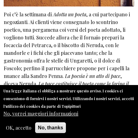
Poi c’è la settimana di
Adotta un poeta
, a cui partecipano i
negozianti. Ai clienti viene consegnato lo scontrino
poetico, una pergamena coi versi del poeta adottato, li
vogliono tutti. Succede allora che il fornaio prepari la
focaccia del Petrarca, o il biscotto di Neruda, con le
mandorle e i fichi che gli piacevano tanto; che la
gastronomia offra le stelle di Ungaretti, o il dolce di
Foscolo; perfino il parrucchiere propone per i capelli la
nuance alla Sandro Penna.
La poesia è un atto di pace
,
diceva Neruda,
La pace costituisce il poeta come la farina il
pane.
Una legge italiana ci obbliga a mostrare questo avviso. I cookies ci
consentono di fornirvi i nostri servizi. Utilizzando i nostri servizi, accetti
C’è anche
Verso la bellezza
, dove
Verso
ha un’accezione
l'utilizzo dei cookies da parte di Topipittori
duplice, come direzione che si sporge all’altro e come
No, vorrei maggiori informazioni
spazio della parola poetica. Tutti coloro che aderiscono
portano fuori la loro bellezza: e allora c’è il ristorante che
OK, accetto
No, thanks
allestisce all’aperto una tavola dei primi del Novecento; o