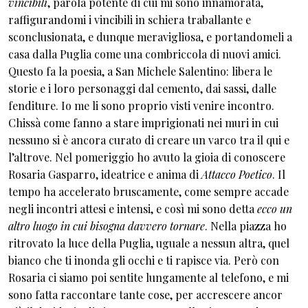
vincibili
, parola potente di cui mi sono innamorata,
raffigurandomi i vincibili in schiera traballante e
sconclusionata, e dunque meravigliosa, e portandomeli a
casa dalla Puglia come una combriccola di nuovi amici.
Questo fa la poesia, a San Michele Salentino: libera le
storie e i loro personaggi dal cemento, dai sassi, dalle
fenditure. Io me li sono proprio visti venire incontro.
Chissà come fanno a stare imprigionati nei muri in cui
nessuno si è ancora curato di creare un varco tra il qui e
l’altrove. Nel pomeriggio ho avuto la gioia di conoscere
Rosaria Gasparro, ideatrice e anima di
Attacco Poetico
. Il
tempo ha accelerato bruscamente, come sempre accade
negli incontri attesi e intensi, e così mi sono detta
ecco un
altro luogo in cui bisogna davvero tornare
. Nella piazza ho
ritrovato la luce della Puglia, uguale a nessun altra, quel
bianco che ti inonda gli occhi e ti rapisce via. Però con
Rosaria ci siamo poi sentite lungamente al telefono, e mi
sono fatta raccontare tante cose, per accrescere ancor