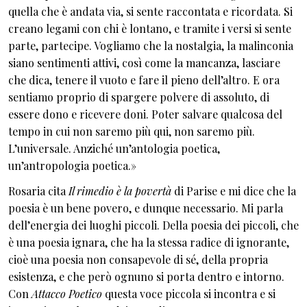
quella che è andata via, si sente raccontata e ricordata. Si
creano legami con chi è lontano, e tramite i versi si sente
parte, partecipe. Vogliamo che la nostalgia, la malinconia
siano sentimenti attivi, così come la mancanza, lasciare
che dica, tenere il vuoto e fare il pieno dell’altro. E ora
sentiamo proprio di spargere polvere di assoluto, di
essere dono e ricevere doni. Poter salvare qualcosa del
tempo in cui non saremo più qui, non saremo più.
L’universale. Anziché un’antologia poetica,
un’antropologia poetica.»
Rosaria cita
Il rimedio è la povertà
di Parise e mi dice che la
poesia è un bene povero, e dunque necessario. Mi parla
dell’energia dei luoghi piccoli. Della poesia dei piccoli, che
è una poesia ignara, che ha la stessa radice di ignorante,
cioè una poesia non consapevole di sé, della propria
esistenza, e che però ognuno si porta dentro e intorno.
Con
Attacco Poetico
questa voce piccola si incontra e si